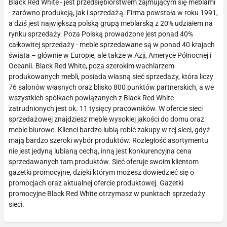
Black Red White - jest przedsiębiorstwem zajmującym się meblami
- zarówno produkcją, jak i sprzedażą. Firma powstała w roku 1991,
a dziś jest największą polską grupą meblarską z 20% udziałem na
rynku sprzedaży. Poza Polską prowadzone jest ponad 40%
całkowitej sprzedaży - meble sprzedawane są w ponad 40 krajach
świata – głównie w Europie, ale także w Azji, Ameryce Północnej i
Oceanii. Black Red White, poza szerokim wachlarzem
produkowanych mebli, posiada własną sieć sprzedaży, która liczy
76 salonów własnych oraz blisko 800 punktów partnerskich, a we
wszystkich spółkach powiązanych z Black Red White
zatrudnionych jest ok. 11 tysięcy pracowników. W ofercie sieci
sprzedażowej znajdziesz meble wysokiej jakości do domu oraz
meble biurowe. Klienci bardzo lubią robić zakupy w tej sieci, gdyż
mają bardzo szeroki wybór produktów. Rozległość asortymentu
nie jest jedyną lubianą cechą, inną jest konkurencyjna cena
sprzedawanych tam produktów. Sieć oferuje swoim klientom
gazetki promocyjne, dzięki którym możesz dowiedzieć się o
promocjach oraz aktualnej ofercie produktowej. Gazetki
promocyjne Black Red White otrzymasz w punktach sprzedaży
sieci.