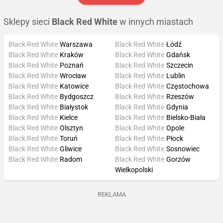
Sklepy sieci
Black Red White
w innych miastach
Black Red White
Warszawa
Black Red White
Łódź
Black Red White
Kraków
Black Red White
Gdańsk
Black Red White
Poznań
Black Red White
Szczecin
Black Red White
Wrocław
Black Red White
Lublin
Black Red White
Katowice
Black Red White
Częstochowa
Black Red White
Bydgoszcz
Black Red White
Rzeszów
Black Red White
Białystok
Black Red White
Gdynia
Black Red White
Kielce
Black Red White
Bielsko-Biała
Black Red White
Olsztyn
Black Red White
Opole
Black Red White
Toruń
Black Red White
Płock
Black Red White
Gliwice
Black Red White
Sosnowiec
Black Red White
Radom
Black Red White
Gorzów
Wielkopolski
REKLAMA