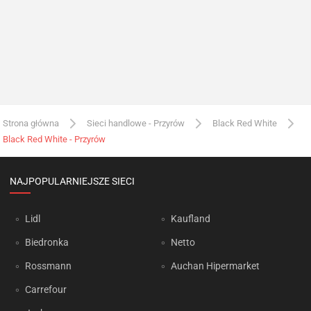
Strona główna
Sieci handlowe - Przyrów
Black Red White
Black Red White - Przyrów
NAJPOPULARNIEJSZE SIECI
Lidl
Kaufland
Biedronka
Netto
Rossmann
Auchan Hipermarket
Carrefour