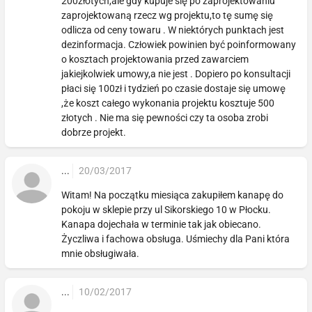
200złotych,ale gdy kupuje się po zaprojektowaniu
zaprojektowaną rzecz wg projektu,to tę sumę się
odlicza od ceny towaru . W niektórych punktach jest
dezinformacja. Człowiek powinien być poinformowany
o kosztach projektowania przed zawarciem
jakiejkolwiek umowy,a nie jest . Dopiero po konsultacji
płaci się 100zł i tydzień po czasie dostaje się umowę
,że koszt całego wykonania projektu kosztuje 500
złotych . Nie ma się pewności czy ta osoba zrobi
dobrze projekt.
...
20/03/2017
Witam! Na początku miesiąca zakupiłem kanapę do
pokoju w sklepie przy ul Sikorskiego 10 w Płocku.
Kanapa dojechała w terminie tak jak obiecano.
Życzliwa i fachowa obsługa. Uśmiechy dla Pani która
mnie obsługiwała.
...
10/02/2017