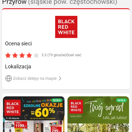
Przyrów
(śląskie pow. częstochowski)
Ocena sieci
3.3 (79 głosów)
Oceń sieć
Lokalizacja
Zobacz sklepy na mapie
NOWA
NOWA