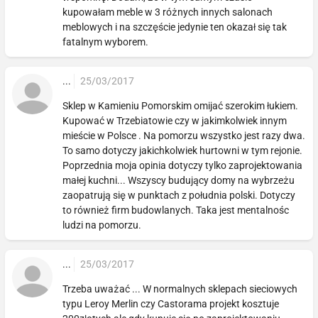
kupowałam meble w 3 różnych innych salonach
meblowych i na szczęście jedynie ten okazał się tak
fatalnym wyborem.
...
25/03/2017
Sklep w Kamieniu Pomorskim omijać szerokim łukiem.
Kupować w Trzebiatowie czy w jakimkolwiek innym
mieście w Polsce . Na pomorzu wszystko jest razy dwa.
To samo dotyczy jakichkolwiek hurtowni w tym rejonie.
Poprzednia moja opinia dotyczy tylko zaprojektowania
małej kuchni... Wszyscy budujący domy na wybrzeżu
zaopatrują się w punktach z południa polski. Dotyczy
to również firm budowlanych. Taka jest mentalnośc
ludzi na pomorzu.
...
25/03/2017
Trzeba uważać ... W normalnych sklepach sieciowych
typu Leroy Merlin czy Castorama projekt kosztuje