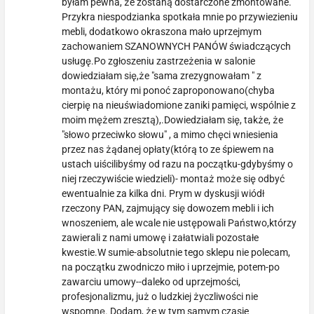
byłam pewna, że zostaną dostarczone zmontowane.
Przykra niespodzianka spotkała mnie po przywiezieniu
mebli, dodatkowo okraszona mało uprzejmym
zachowaniem SZANOWNYCH PANÓW świadczących
usługę.Po zgłoszeniu zastrzeżenia w salonie
dowiedziałam się,że "sama zrezygnowałam " z
montażu, który mi ponoć zaproponowano(chyba
cierpię na nieuświadomione zaniki pamięci, wspólnie z
moim mężem zresztą),.Dowiedziałam się, także, że
"słowo przeciwko słowu" , a mimo chęci wniesienia
przez nas żądanej opłaty(którą to ze śpiewem na
ustach uiścilibyśmy od razu na początku-gdybyśmy o
niej rzeczywiście wiedzieli)- montaż może się odbyć
ewentualnie za kilka dni. Prym w dyskusji wiódł
rzeczony PAN, zajmujący się dowozem mebli i ich
wnoszeniem, ale wcale nie ustępowali Państwo,którzy
zawierali z nami umowę i załatwiali pozostałe
kwestie.W sumie-absolutnie tego sklepu nie polecam,
na początku zwodniczo miło i uprzejmie, potem-po
zawarciu umowy--daleko od uprzejmości,
profesjonalizmu, już o ludzkiej życzliwości nie
wspomnę. Dodam, że w tym samym czasie