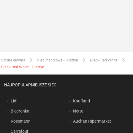
Strona główna
Sieci handlowe - Olsztyn
Black Red White
Black Red White - Olsztyn
NAJPOPULARNIEJSZE SIECI
Lidl
Kaufland
Biedronka
Netto
Rossmann
Auchan Hipermarket
Carrefour