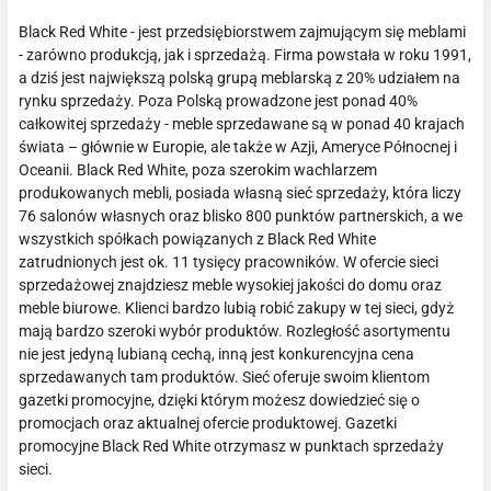
Black Red White - jest przedsiębiorstwem zajmującym się meblami
- zarówno produkcją, jak i sprzedażą. Firma powstała w roku 1991,
a dziś jest największą polską grupą meblarską z 20% udziałem na
rynku sprzedaży. Poza Polską prowadzone jest ponad 40%
całkowitej sprzedaży - meble sprzedawane są w ponad 40 krajach
świata – głównie w Europie, ale także w Azji, Ameryce Północnej i
Oceanii. Black Red White, poza szerokim wachlarzem
produkowanych mebli, posiada własną sieć sprzedaży, która liczy
76 salonów własnych oraz blisko 800 punktów partnerskich, a we
wszystkich spółkach powiązanych z Black Red White
zatrudnionych jest ok. 11 tysięcy pracowników. W ofercie sieci
sprzedażowej znajdziesz meble wysokiej jakości do domu oraz
meble biurowe. Klienci bardzo lubią robić zakupy w tej sieci, gdyż
mają bardzo szeroki wybór produktów. Rozległość asortymentu
nie jest jedyną lubianą cechą, inną jest konkurencyjna cena
sprzedawanych tam produktów. Sieć oferuje swoim klientom
gazetki promocyjne, dzięki którym możesz dowiedzieć się o
promocjach oraz aktualnej ofercie produktowej. Gazetki
promocyjne Black Red White otrzymasz w punktach sprzedaży
sieci.