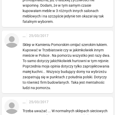
wspomnę. Dodam, że w tym samym czasie
kupowałam meble w 3 różnych innych salonach
meblowych i na szczęście jedynie ten okazał się tak
fatalnym wyborem.
...
25/03/2017
Sklep w Kamieniu Pomorskim omijać szerokim łukiem.
Kupować w Trzebiatowie czy w jakimkolwiek innym
mieście w Polsce . Na pomorzu wszystko jest razy dwa.
To samo dotyczy jakichkolwiek hurtowni w tym rejonie.
Poprzednia moja opinia dotyczy tylko zaprojektowania
małej kuchni... Wszyscy budujący domy na wybrzeżu
zaopatrują się w punktach z południa polski. Dotyczy
to również firm budowlanych. Taka jest mentalnośc
ludzi na pomorzu.
...
25/03/2017
Trzeba uważać ... W normalnych sklepach sieciowych