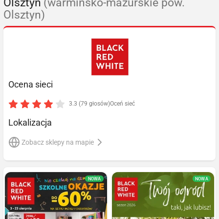
Olsztyn
(warmińsko-mazurskie pow.
Olsztyn)
Ocena sieci
3.3 (79 głosów)
Oceń sieć
Lokalizacja
Zobacz sklepy na mapie
NOWA
NOWA