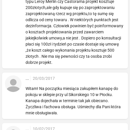
typu Leroy Merlin czy Castorama projekt kosztuje
200złotych,ale gdy kupuje się po zaprojektowaniu
zaprojektowaną rzecz wg projektu,to tę sumę się
odlicza od ceny towaru . W niektórych punktach jest
dezinformacja. Człowiek powinien być poinformowany
o kosztach projektowania przed zawarciem
jakiejkolwiek umowy,a nie jest . Dopiero po konsultacji
płaci się 100zł i tydzień po czasie dostaje się umowę
,że koszt całego wykonania projektu kosztuje 500
złotych . Nie ma się pewności czy ta osoba zrobi
dobrze projekt.
...
20/03/2017
Witam! Na początku miesiąca zakupiłem kanapę do
pokoju w sklepie przy ul Sikorskiego 10 w Płocku.
Kanapa dojechała w terminie tak jak obiecano.
Życzliwa i fachowa obsługa. Uśmiechy dla Pani która
mnie obsługiwała.
...
10/02/2017