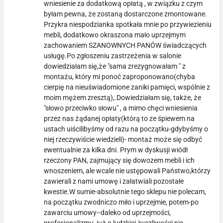
wniesienie za dodatkową opłatą , w związku z czym
byłam pewna, że zostaną dostarczone zmontowane.
Przykra niespodzianka spotkała mnie po przywiezieniu
mebli, dodatkowo okraszona mało uprzejmym
zachowaniem SZANOWNYCH PANÓW świadczących
usługę.Po zgłoszeniu zastrzeżenia w salonie
dowiedziałam się,że "sama zrezygnowałam " z
montażu, który mi ponoć zaproponowano(chyba
cierpię na nieuświadomione zaniki pamięci, wspólnie z
moim mężem zresztą),.Dowiedziałam się, także, że
"słowo przeciwko słowu" , a mimo chęci wniesienia
przez nas żądanej opłaty(którą to ze śpiewem na
ustach uiścilibyśmy od razu na początku-gdybyśmy o
niej rzeczywiście wiedzieli)- montaż może się odbyć
ewentualnie za kilka dni. Prym w dyskusji wiódł
rzeczony PAN, zajmujący się dowozem mebli i ich
wnoszeniem, ale wcale nie ustępowali Państwo,którzy
zawierali z nami umowę i załatwiali pozostałe
kwestie.W sumie-absolutnie tego sklepu nie polecam,
na początku zwodniczo miło i uprzejmie, potem-po
zawarciu umowy--daleko od uprzejmości,
profesjonalizmu, już o ludzkiej życzliwości nie