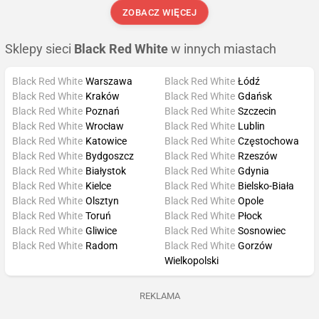
ZOBACZ WIĘCEJ
Sklepy sieci
Black Red White
w innych miastach
Black Red White
Warszawa
Black Red White
Łódź
Black Red White
Kraków
Black Red White
Gdańsk
Black Red White
Poznań
Black Red White
Szczecin
Black Red White
Wrocław
Black Red White
Lublin
Black Red White
Katowice
Black Red White
Częstochowa
Black Red White
Bydgoszcz
Black Red White
Rzeszów
Black Red White
Białystok
Black Red White
Gdynia
Black Red White
Kielce
Black Red White
Bielsko-Biała
Black Red White
Olsztyn
Black Red White
Opole
Black Red White
Toruń
Black Red White
Płock
Black Red White
Gliwice
Black Red White
Sosnowiec
Black Red White
Radom
Black Red White
Gorzów
Wielkopolski
REKLAMA