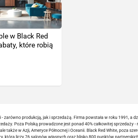
ble w Black Red
abaty, które robią
!
- zarówno produkcją, jak i sprzedażą. Firma powstała w roku 1991, a dzi
zedaży. Poza Polską prowadzone jest ponad 40% całkowitej sprzedaży -
le także w Azji, Ameryce Północnej i Oceanii. Black Red White, poza sze
 która liczy 76 salonów własnych oraz blisko 800 punktów partnerskich