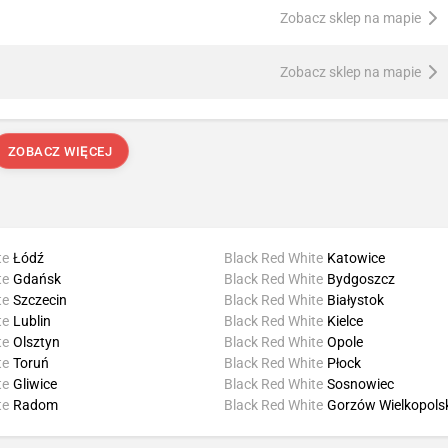
Zobacz sklep na mapie
Zobacz sklep na mapie
ZOBACZ WIĘCEJ
te
Łódź
Black Red White
Katowice
te
Gdańsk
Black Red White
Bydgoszcz
te
Szczecin
Black Red White
Białystok
te
Lublin
Black Red White
Kielce
te
Olsztyn
Black Red White
Opole
te
Toruń
Black Red White
Płock
te
Gliwice
Black Red White
Sosnowiec
te
Radom
Black Red White
Gorzów Wielkopols