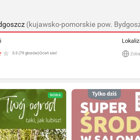
ydgoszcz
(kujawsko-pomorskie pow. Bydgos
i
Lokaliz
3.3 (79 głosów)
Oceń sieć
Zoba
NOWA