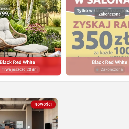
Black Red White
Black Red White
Trwa jeszcze 23 dni
Zakończona
NOWOŚCI