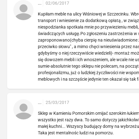
...
02/06/2017
Kupiłam meble na ulicy Wiśniowej w Szczecinku. W
transport i wniesienie za dodatkową opłatą , w zw
niespodzianka spotkała mnie po przywiezieniu m
świadczących usługę.Po zgłoszeniu zastrzeżenia w 
zaproponowano(chyba cierpię na nieuświadomione za
przeciwko słowu" , a mimo chęci wniesienia przez na
gdybyśmy o niej rzeczywiście wiedzieli)- montaż moż
się dowozem mebli i ich wnoszeniem, ale wcale nie u
sumie-absolutnie tego sklepu nie polecam, na począ
profesjonalizmu, już o ludzkiej życzliwości nie w
meblowych i na szczęście jedynie ten okazał się tak
...
25/03/2017
Sklep w Kamieniu Pomorskim omijać szerokim łukiem
wszystko jest razy dwa. To samo dotyczy jakichkolwi
małej kuchni... Wszyscy budujący domy na wybrzeżu 
Taka jest mentalnośc ludzi na pomorzu.