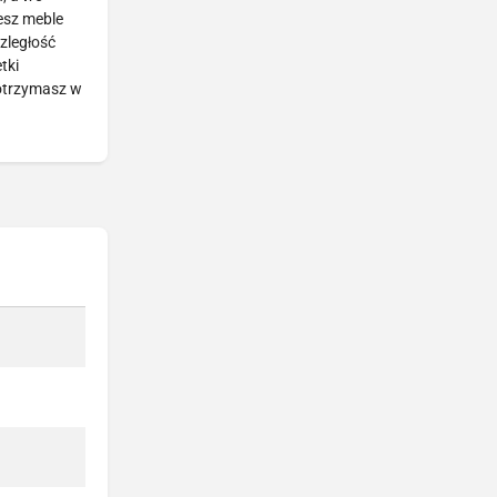
esz meble
zległość
tki
 otrzymasz w