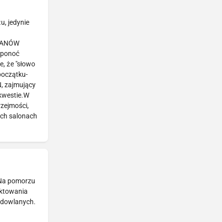
, jedynie
 PANÓW
 ponoć
, że "słowo
początku-
N, zajmujący
 kwestie.W
zejmości,
ych salonach
 Na pomorzu
ektowania
budowlanych.