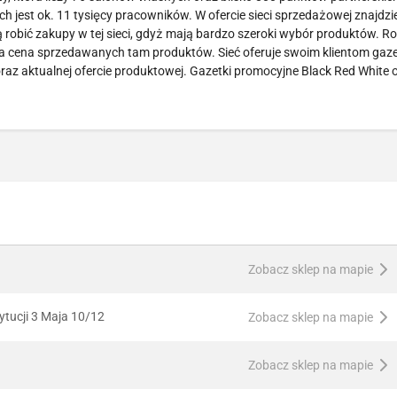
 jest ok. 11 tysięcy pracowników. W ofercie sieci sprzedażowej znajdzi
ą robić zakupy w tej sieci, gdyż mają bardzo szeroki wybór produktów. Ro
jna cena sprzedawanych tam produktów. Sieć oferuje swoim klientom gaze
raz aktualnej ofercie produktowej. Gazetki promocyjne Black Red White
Zobacz sklep na mapie
tucji 3 Maja 10/12
Zobacz sklep na mapie
Zobacz sklep na mapie