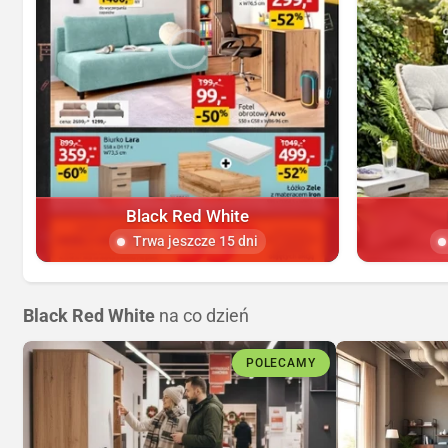
Black Red White
Trwa jeszcze 15 dni
Black Red White
na co dzień
POLECAMY