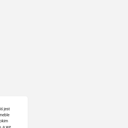
ś jest
 meble
rokim
, a we