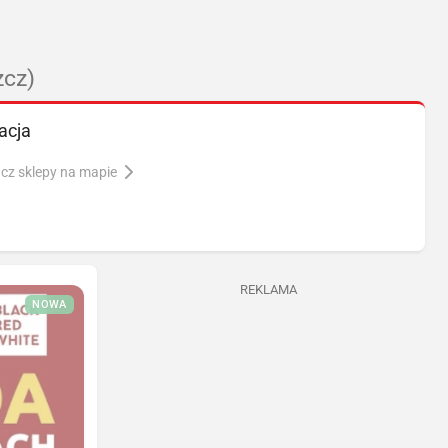
zcz)
acja
cz sklepy na mapie
REKLAMA
NOWA