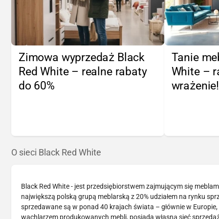
Zimowa wyprzedaż Black
Tanie me
Red White – realne rabaty
White – r
do 60%
wrażenie
O sieci Black Red White
Black Red White - jest przedsiębiorstwem zajmującym się meblami 
największą polską grupą meblarską z 20% udziałem na rynku spr
sprzedawane są w ponad 40 krajach świata – głównie w Europie, a
wachlarzem produkowanych mebli, posiada własną sieć sprzedaży,