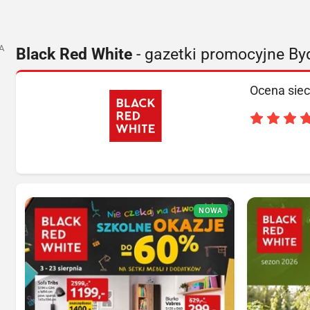
A
Black Red White
- gazetki promocyjne B
Ocena siec
NOWA