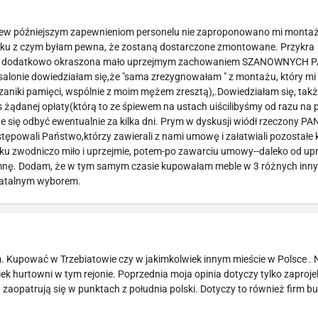
brew późniejszym zapewnieniom personelu nie zaproponowano mi montażu
iązku z czym byłam pewna, że zostaną dostarczone zmontowane. Przykra
ebli, dodatkowo okraszona mało uprzejmym zachowaniem SZANOWNYCH
salonie dowiedziałam się,że "sama zrezygnowałam " z montażu, który mi
niki pamięci, wspólnie z moim mężem zresztą),.Dowiedziałam się, także
s żądanej opłaty(którą to ze śpiewem na ustach uiścilibyśmy od razu na 
e się odbyć ewentualnie za kilka dni. Prym w dyskusji wiódł rzeczony PA
stępowali Państwo,którzy zawierali z nami umowę i załatwiali pozostałe
tku zwodniczo miło i uprzejmie, potem-po zawarciu umowy--daleko od upr
spomnę. Dodam, że w tym samym czasie kupowałam meble w 3 różnych inn
 fatalnym wyborem.
. Kupować w Trzebiatowie czy w jakimkolwiek innym mieście w Polsce .
ek hurtowni w tym rejonie. Poprzednia moja opinia dotyczy tylko zaproj
zaopatrują się w punktach z południa polski. Dotyczy to również firm 