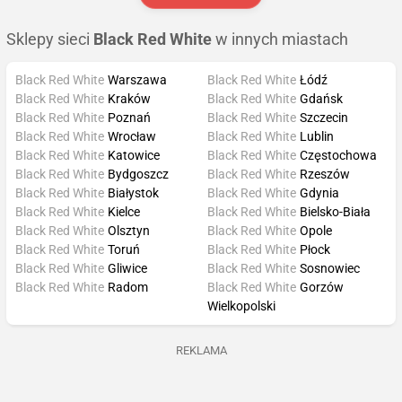
Sklepy sieci
Black Red White
w innych miastach
Black Red White
Warszawa
Black Red White
Łódź
Black Red White
Kraków
Black Red White
Gdańsk
Black Red White
Poznań
Black Red White
Szczecin
Black Red White
Wrocław
Black Red White
Lublin
Black Red White
Katowice
Black Red White
Częstochowa
Black Red White
Bydgoszcz
Black Red White
Rzeszów
Black Red White
Białystok
Black Red White
Gdynia
Black Red White
Kielce
Black Red White
Bielsko-Biała
Black Red White
Olsztyn
Black Red White
Opole
Black Red White
Toruń
Black Red White
Płock
Black Red White
Gliwice
Black Red White
Sosnowiec
Black Red White
Radom
Black Red White
Gorzów
Wielkopolski
REKLAMA