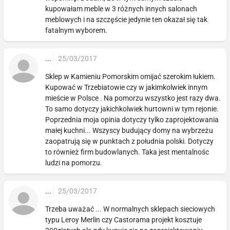
kupowałam meble w 3 różnych innych salonach
meblowych i na szczęście jedynie ten okazał się tak
fatalnym wyborem.
...
25/03/2017
Sklep w Kamieniu Pomorskim omijać szerokim łukiem.
Kupować w Trzebiatowie czy w jakimkolwiek innym
mieście w Polsce . Na pomorzu wszystko jest razy dwa.
To samo dotyczy jakichkolwiek hurtowni w tym rejonie.
Poprzednia moja opinia dotyczy tylko zaprojektowania
małej kuchni... Wszyscy budujący domy na wybrzeżu
zaopatrują się w punktach z południa polski. Dotyczy
to również firm budowlanych. Taka jest mentalnośc
ludzi na pomorzu.
...
25/03/2017
Trzeba uważać ... W normalnych sklepach sieciowych
typu Leroy Merlin czy Castorama projekt kosztuje