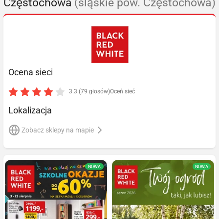
Częstochowa
(śląskie pow. Częstochowa)
Ocena sieci
3.3 (79 głosów)
Oceń sieć
Lokalizacja
Zobacz sklepy na mapie
NOWA
NOWA