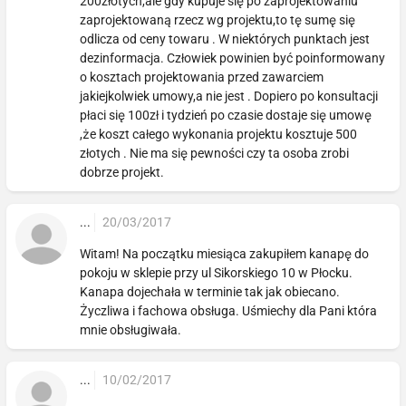
200złotych,ale gdy kupuje się po zaprojektowaniu
zaprojektowaną rzecz wg projektu,to tę sumę się
odlicza od ceny towaru . W niektórych punktach jest
dezinformacja. Człowiek powinien być poinformowany
o kosztach projektowania przed zawarciem
jakiejkolwiek umowy,a nie jest . Dopiero po konsultacji
płaci się 100zł i tydzień po czasie dostaje się umowę
,że koszt całego wykonania projektu kosztuje 500
złotych . Nie ma się pewności czy ta osoba zrobi
dobrze projekt.
...
20/03/2017
Witam! Na początku miesiąca zakupiłem kanapę do
pokoju w sklepie przy ul Sikorskiego 10 w Płocku.
Kanapa dojechała w terminie tak jak obiecano.
Życzliwa i fachowa obsługa. Uśmiechy dla Pani która
mnie obsługiwała.
...
10/02/2017