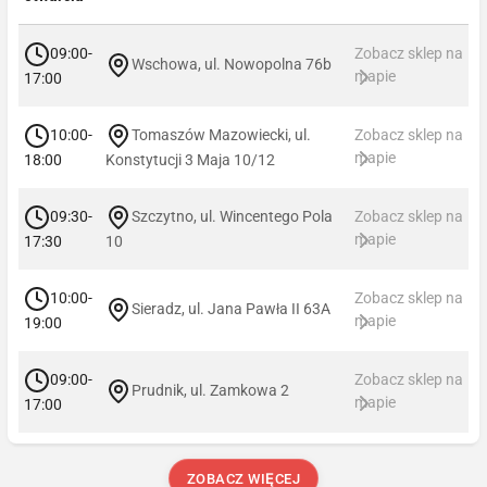
09:00-
Zobacz sklep na
Wschowa, ul. Nowopolna 76b
mapie
17:00
10:00-
Tomaszów Mazowiecki, ul.
Zobacz sklep na
mapie
18:00
Konstytucji 3 Maja 10/12
09:30-
Szczytno, ul. Wincentego Pola
Zobacz sklep na
mapie
17:30
10
10:00-
Zobacz sklep na
Sieradz, ul. Jana Pawła II 63A
mapie
19:00
09:00-
Zobacz sklep na
Prudnik, ul. Zamkowa 2
mapie
17:00
ZOBACZ WIĘCEJ