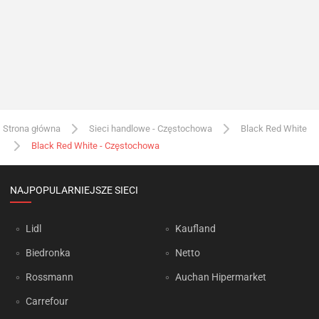
Strona główna
Sieci handlowe - Częstochowa
Black Red White
Black Red White - Częstochowa
NAJPOPULARNIEJSZE SIECI
Lidl
Kaufland
Biedronka
Netto
Rossmann
Auchan Hipermarket
Carrefour