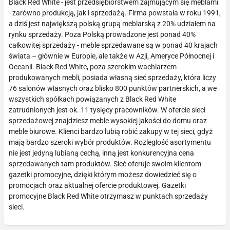
Black Red White - jest przedsiębiorstwem zajmującym się meblami
- zarówno produkcją, jak i sprzedażą. Firma powstała w roku 1991,
a dziś jest największą polską grupą meblarską z 20% udziałem na
rynku sprzedaży. Poza Polską prowadzone jest ponad 40%
całkowitej sprzedaży - meble sprzedawane są w ponad 40 krajach
świata – głównie w Europie, ale także w Azji, Ameryce Północnej i
Oceanii. Black Red White, poza szerokim wachlarzem
produkowanych mebli, posiada własną sieć sprzedaży, która liczy
76 salonów własnych oraz blisko 800 punktów partnerskich, a we
wszystkich spółkach powiązanych z Black Red White
zatrudnionych jest ok. 11 tysięcy pracowników. W ofercie sieci
sprzedażowej znajdziesz meble wysokiej jakości do domu oraz
meble biurowe. Klienci bardzo lubią robić zakupy w tej sieci, gdyż
mają bardzo szeroki wybór produktów. Rozległość asortymentu
nie jest jedyną lubianą cechą, inną jest konkurencyjna cena
sprzedawanych tam produktów. Sieć oferuje swoim klientom
gazetki promocyjne, dzięki którym możesz dowiedzieć się o
promocjach oraz aktualnej ofercie produktowej. Gazetki
promocyjne Black Red White otrzymasz w punktach sprzedaży
sieci.