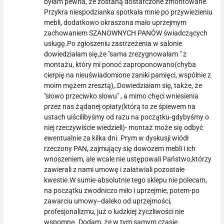
byłam pewna, że zostaną dostarczone zmontowane.
Przykra niespodzianka spotkała mnie po przywiezieniu
mebli, dodatkowo okraszona mało uprzejmym
zachowaniem SZANOWNYCH PANÓW świadczących
usługę.Po zgłoszeniu zastrzeżenia w salonie
dowiedziałam się,że "sama zrezygnowałam " z
montażu, który mi ponoć zaproponowano(chyba
cierpię na nieuświadomione zaniki pamięci, wspólnie z
moim mężem zresztą),.Dowiedziałam się, także, że
"słowo przeciwko słowu" , a mimo chęci wniesienia
przez nas żądanej opłaty(którą to ze śpiewem na
ustach uiścilibyśmy od razu na początku-gdybyśmy o
niej rzeczywiście wiedzieli)- montaż może się odbyć
ewentualnie za kilka dni. Prym w dyskusji wiódł
rzeczony PAN, zajmujący się dowozem mebli i ich
wnoszeniem, ale wcale nie ustępowali Państwo,którzy
zawierali z nami umowę i załatwiali pozostałe
kwestie.W sumie-absolutnie tego sklepu nie polecam,
na początku zwodniczo miło i uprzejmie, potem-po
zawarciu umowy--daleko od uprzejmości,
profesjonalizmu, już o ludzkiej życzliwości nie
wspomnę. Dodam, że w tym samym czasie