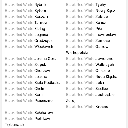
Black Red White
Rybnik
Black Red White
Tychy
Black Red White
Bytom
Black Red White
Nowy Sącz
Black Red White
Koszalin
Black Red White
Zabrze
Black Red White
Tarnów
Black Red White
Kalisz
Black Red White
Elbląg
Black Red White
Piła
Black Red White
Legnica
Black Red White
Inowrocław
Black Red White
Grudziądz
Black Red White
Zamość
Black Red White
Włocławek
Black Red White
Ostrów
Wielkopolski
Black Red White
Jelenia Góra
Black Red White
Jaworzno
Black Red White
Słupsk
Black Red White
Wałbrzych
Black Red White
Chorzów
Black Red White
Gniezno
Black Red White
Leszno
Black Red White
Ruda Śląska
Black Red White
Biała Podlaska
Black Red White
Lubin
Black Red White
Chełm
Black Red White
Siedlce
Black Red White
Konin
Black Red White
Jastrzębie-
Black Red White
Piaseczno
Zdrój
Black Red White
Krosno
Black Red White
Bełchatów
Black Red White
Piotrków
Trybunalski