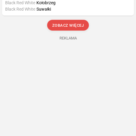
Black Red White
Kołobrzeg
Black Red White
Suwałki
ZOBACZ WIĘCEJ
REKLAMA