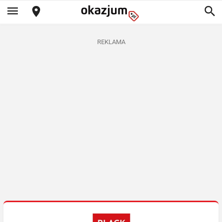
REKLAMA