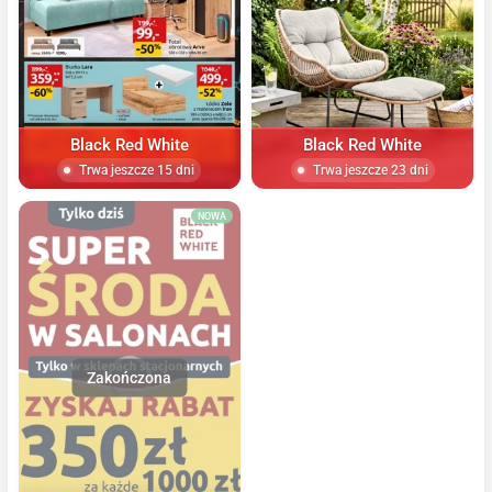
Black Red White
Black Red White
Trwa jeszcze 15 dni
Trwa jeszcze 23 dni
NOWA