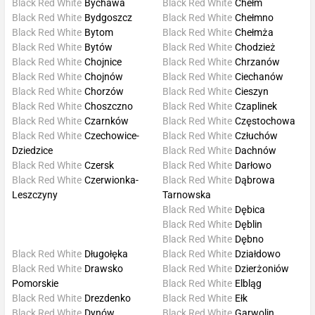
Black Red White
Bychawa
Black Red White
Chełm
Black Red White
Bydgoszcz
Black Red White
Chełmno
Black Red White
Bytom
Black Red White
Chełmża
Black Red White
Bytów
Black Red White
Chodzież
Black Red White
Chojnice
Black Red White
Chrzanów
Black Red White
Chojnów
Black Red White
Ciechanów
Black Red White
Chorzów
Black Red White
Cieszyn
Black Red White
Choszczno
Black Red White
Czaplinek
Black Red White
Czarnków
Black Red White
Częstochowa
Black Red White
Czechowice-
Black Red White
Człuchów
Dziedzice
Black Red White
Dachnów
Black Red White
Czersk
Black Red White
Darłowo
Black Red White
Czerwionka-
Black Red White
Dąbrowa
Leszczyny
Tarnowska
Black Red White
Dębica
Black Red White
Dęblin
Black Red White
Dębno
Black Red White
Długołęka
Black Red White
Działdowo
Black Red White
Drawsko
Black Red White
Dzierżoniów
Pomorskie
Black Red White
Elbląg
Black Red White
Drezdenko
Black Red White
Ełk
Black Red White
Dynów
Black Red White
Garwolin