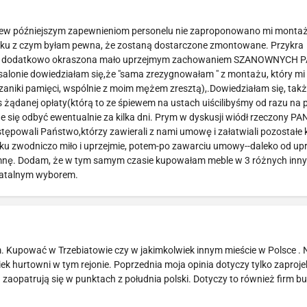
brew późniejszym zapewnieniom personelu nie zaproponowano mi montażu
iązku z czym byłam pewna, że zostaną dostarczone zmontowane. Przykra
ebli, dodatkowo okraszona mało uprzejmym zachowaniem SZANOWNYCH
salonie dowiedziałam się,że "sama zrezygnowałam " z montażu, który mi
niki pamięci, wspólnie z moim mężem zresztą),.Dowiedziałam się, także
s żądanej opłaty(którą to ze śpiewem na ustach uiścilibyśmy od razu na 
e się odbyć ewentualnie za kilka dni. Prym w dyskusji wiódł rzeczony PA
stępowali Państwo,którzy zawierali z nami umowę i załatwiali pozostałe
tku zwodniczo miło i uprzejmie, potem-po zawarciu umowy--daleko od upr
spomnę. Dodam, że w tym samym czasie kupowałam meble w 3 różnych inn
 fatalnym wyborem.
. Kupować w Trzebiatowie czy w jakimkolwiek innym mieście w Polsce .
ek hurtowni w tym rejonie. Poprzednia moja opinia dotyczy tylko zaproj
zaopatrują się w punktach z południa polski. Dotyczy to również firm 