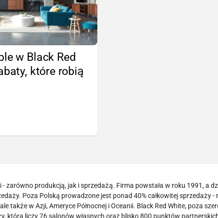
ble w Black Red
abaty, które robią
!
- zarówno produkcją, jak i sprzedażą. Firma powstała w roku 1991, a dzi
zedaży. Poza Polską prowadzone jest ponad 40% całkowitej sprzedaży -
le także w Azji, Ameryce Północnej i Oceanii. Black Red White, poza sze
 która liczy 76 salonów własnych oraz blisko 800 punktów partnerskich