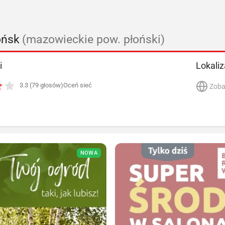
ońsk
(mazowieckie pow. płoński)
i
Lokaliz
3.3 (79 głosów)
Oceń sieć
Zoba
NOWA