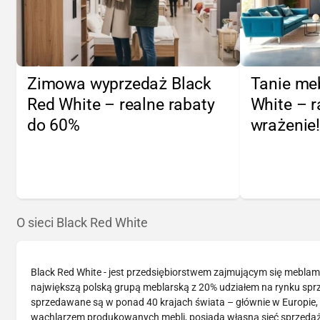
Zimowa wyprzedaż Black
Tanie me
Red White – realne rabaty
White – r
do 60%
wrażenie
O sieci Black Red White
Black Red White - jest przedsiębiorstwem zajmującym się meblami 
największą polską grupą meblarską z 20% udziałem na rynku spr
sprzedawane są w ponad 40 krajach świata – głównie w Europie, a
wachlarzem produkowanych mebli, posiada własną sieć sprzedaży,