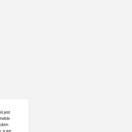
ś jest
 meble
rokim
, a we