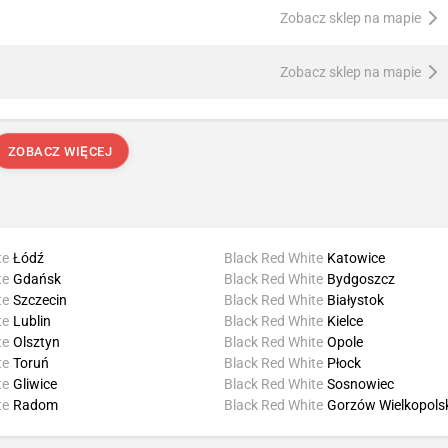
Zobacz sklep na mapie
Zobacz sklep na mapie
ZOBACZ WIĘCEJ
te
Łódź
Black Red White
Katowice
te
Gdańsk
Black Red White
Bydgoszcz
te
Szczecin
Black Red White
Białystok
te
Lublin
Black Red White
Kielce
te
Olsztyn
Black Red White
Opole
te
Toruń
Black Red White
Płock
te
Gliwice
Black Red White
Sosnowiec
te
Radom
Black Red White
Gorzów Wielkopols