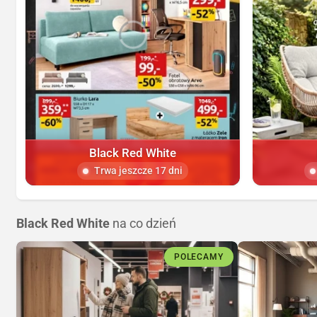
Black Red White
Trwa jeszcze 17 dni
Black Red White
na co dzień
POLECAMY