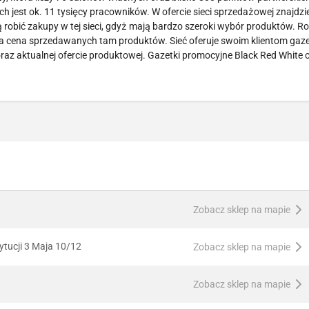
 jest ok. 11 tysięcy pracowników. W ofercie sieci sprzedażowej znajdzi
ą robić zakupy w tej sieci, gdyż mają bardzo szeroki wybór produktów. Ro
jna cena sprzedawanych tam produktów. Sieć oferuje swoim klientom gaze
raz aktualnej ofercie produktowej. Gazetki promocyjne Black Red White
Zobacz sklep na mapie
tucji 3 Maja 10/12
Zobacz sklep na mapie
Zobacz sklep na mapie