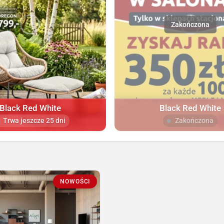
Black Red White
Black Red White
Trwa jeszcze 25 dni
Zakończona
NOWOŚCI