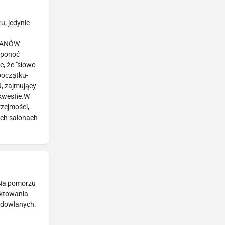
, jedynie
 PANÓW
 ponoć
, że "słowo
początku-
N, zajmujący
 kwestie.W
zejmości,
ych salonach
 Na pomorzu
ektowania
budowlanych.