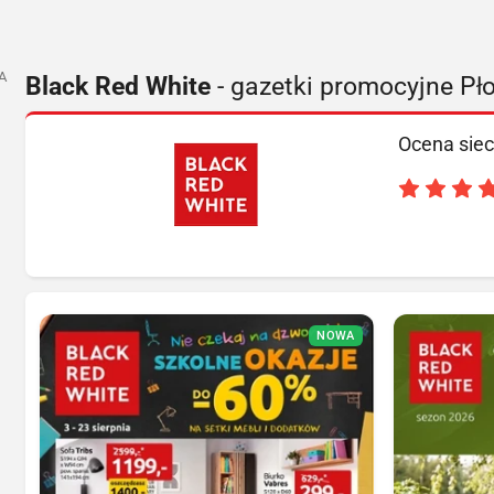
A
Black Red White
- gazetki promocyjne Pł
Ocena siec
NOWA