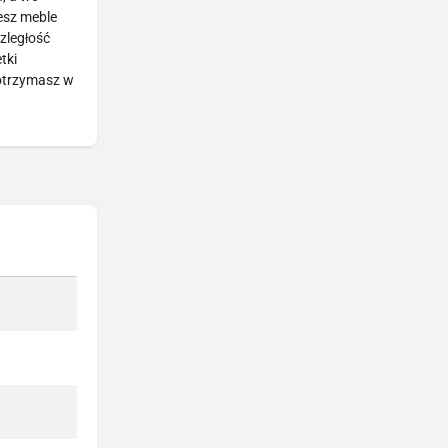
esz meble
zległość
tki
 otrzymasz w