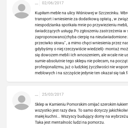
...
02/06/2017
Kupiłam meble na ulicy Wiśniowej w Szczecinku. W
transport i wniesienie za dodatkową opłatą , w zw
niespodzianka spotkała mnie po przywiezieniu m
świadczących usługę.Po zgłoszeniu zastrzeżenia w 
zaproponowano(chyba cierpię na nieuświadomione za
przeciwko słowu" , a mimo chęci wniesienia przez na
gdybyśmy o niej rzeczywiście wiedzieli)- montaż moż
się dowozem mebli i ich wnoszeniem, ale wcale nie u
sumie-absolutnie tego sklepu nie polecam, na począ
profesjonalizmu, już o ludzkiej życzliwości nie w
meblowych i na szczęście jedynie ten okazał się tak
...
25/03/2017
Sklep w Kamieniu Pomorskim omijać szerokim łukiem
wszystko jest razy dwa. To samo dotyczy jakichkolwi
małej kuchni... Wszyscy budujący domy na wybrzeżu 
Taka jest mentalnośc ludzi na pomorzu.