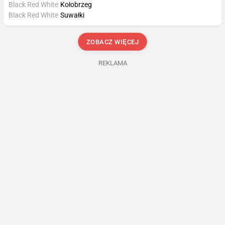
Black Red White
Kołobrzeg
Black Red White
Suwałki
ZOBACZ WIĘCEJ
REKLAMA