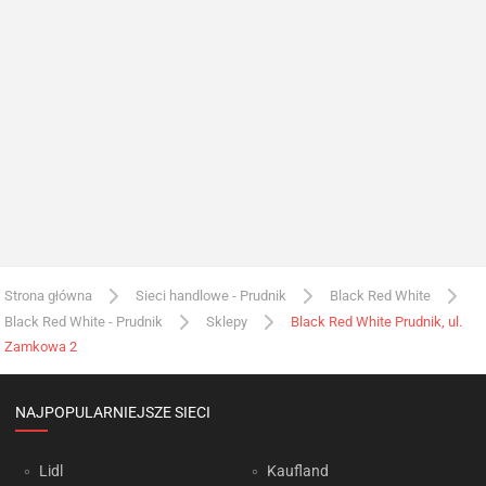
Strona główna
Sieci handlowe - Prudnik
Black Red White
Black Red White - Prudnik
Sklepy
Black Red White Prudnik, ul.
Zamkowa 2
NAJPOPULARNIEJSZE SIECI
Lidl
Kaufland