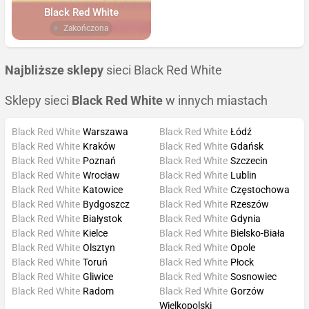
Black Red White
Zakończona
Najbliższe sklepy
sieci Black Red White
Sklepy sieci
Black Red White
w innych miastach
Black Red White
Warszawa
Black Red White
Łódź
Black Red White
Kraków
Black Red White
Gdańsk
Black Red White
Poznań
Black Red White
Szczecin
Black Red White
Wrocław
Black Red White
Lublin
Black Red White
Katowice
Black Red White
Częstochowa
Black Red White
Bydgoszcz
Black Red White
Rzeszów
Black Red White
Białystok
Black Red White
Gdynia
Black Red White
Kielce
Black Red White
Bielsko-Biała
Black Red White
Olsztyn
Black Red White
Opole
Black Red White
Toruń
Black Red White
Płock
Black Red White
Gliwice
Black Red White
Sosnowiec
Black Red White
Radom
Black Red White
Gorzów
Wielkopolski