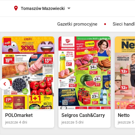
Tomaszów Mazowiecki
Gazetki promocyjne
Sieci hand
Selgros Cash&Carry
Netto
POLOma
jeszcze 5 dni
jeszcze 5 dni
jeszcze 4 