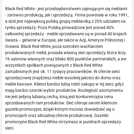
Black Red White - jest przedsiębiorstwem zajmującym się meblami
- zarówno produkcją, jak i sprzedażą. Firma powstała w roku 1991,
a dziś jest największą polską grupą meblarską z 20% udziałem na
rynku sprzedaży. Poza Polską prowadzone jest ponad 40%
całkowitej sprzedaży - meble sprzedawane są w ponad 40 krajach
świata – głównie w Europie, ale także w Azji, Ameryce Północnej i
Oceanii. Black Red White, poza szerokim wachlarzem
produkowanych mebli, posiada własną sieć sprzedaży, która liczy
76 salonów własnych oraz blisko 800 punktów partnerskich, a we
wszystkich spółkach powiązanych z Black Red White
zatrudnionych jest ok. 11 tysięcy pracowników. W ofercie sieci
sprzedażowej znajdziesz meble wysokiej jakości do domu oraz
meble biurowe. Klienci bardzo lubią robić zakupy w tej sieci, gdyż
mają bardzo szeroki wybór produktów. Rozległość asortymentu
nie jest jedyną lubianą cechą, inną jest konkurencyjna cena
sprzedawanych tam produktów. Sieć oferuje swoim klientom
gazetki promocyjne, dzięki którym możesz dowiedzieć się o
promocjach oraz aktualnej ofercie produktowej. Gazetki
promocyjne Black Red White otrzymasz w punktach sprzedaży
sieci.