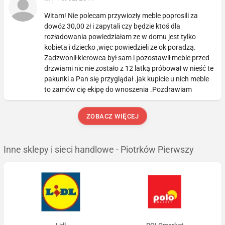
Witam! Nie polecam przywiozły meble poprosili za
dowóz 30,00 zł i zapytali czy będzie ktoś dla
rozładowania powiedziałam ze w domu jest tylko
kobieta i dziecko ,więc powiedzieli ze ok poradzą.
Zadzwonił kierowca był sam i pozostawił meble przed
drzwiami nic nie zostało z 12 latką próbował w nieść te
pakunki a Pan się przyglądał .jak kupicie u nich meble
to zamów cię ekipę do wnoszenia .Pozdrawiam
ZOBACZ WIĘCEJ
Inne sklepy i sieci handlowe - Piotrków Pierwszy