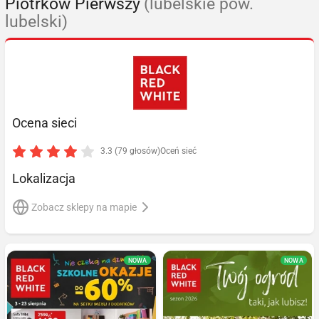
Piotrków Pierwszy
(lubelskie pow.
lubelski)
Ocena sieci
3.3 (79 głosów)
Oceń sieć
Lokalizacja
Zobacz sklepy na mapie
NOWA
NOWA