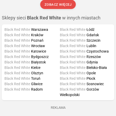
ZOBACZ WIĘCEJ
Sklepy sieci
Black Red White
w innych miastach
Black Red White
Warszawa
Black Red White
Łódź
Black Red White
Kraków
Black Red White
Gdańsk
Black Red White
Poznań
Black Red White
Szczecin
Black Red White
Wrocław
Black Red White
Lublin
Black Red White
Katowice
Black Red White
Częstochowa
Black Red White
Bydgoszcz
Black Red White
Rzeszów
Black Red White
Białystok
Black Red White
Gdynia
Black Red White
Kielce
Black Red White
Bielsko-Biała
Black Red White
Olsztyn
Black Red White
Opole
Black Red White
Toruń
Black Red White
Płock
Black Red White
Gliwice
Black Red White
Sosnowiec
Black Red White
Radom
Black Red White
Gorzów
Wielkopolski
REKLAMA