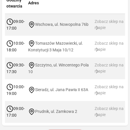
Adres
otwarcia
09:00-
Zobacz sklep na
Wschowa, ul. Nowopolna 76b
mapie
17:00
10:00-
Tomaszów Mazowiecki, ul.
Zobacz sklep na
mapie
18:00
Konstytucji 3 Maja 10/12
09:30-
Szczytno, ul. Wincentego Pola
Zobacz sklep na
mapie
17:30
10
10:00-
Zobacz sklep na
Sieradz, ul. Jana Pawła II 63A
mapie
19:00
09:00-
Zobacz sklep na
Prudnik, ul. Zamkowa 2
mapie
17:00