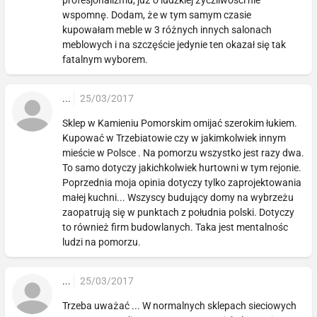
wspomnę. Dodam, że w tym samym czasie
kupowałam meble w 3 różnych innych salonach
meblowych i na szczęście jedynie ten okazał się tak
fatalnym wyborem.
...
25/03/2017
Sklep w Kamieniu Pomorskim omijać szerokim łukiem.
Kupować w Trzebiatowie czy w jakimkolwiek innym
mieście w Polsce . Na pomorzu wszystko jest razy dwa.
To samo dotyczy jakichkolwiek hurtowni w tym rejonie.
Poprzednia moja opinia dotyczy tylko zaprojektowania
małej kuchni... Wszyscy budujący domy na wybrzeżu
zaopatrują się w punktach z południa polski. Dotyczy
to również firm budowlanych. Taka jest mentalnośc
ludzi na pomorzu.
...
25/03/2017
Trzeba uważać ... W normalnych sklepach sieciowych