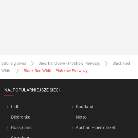
Strona główna
Sieci handlowe - Piotrków Pierwszy
Black Red
White
Black Red White - Piotrków Pierwszy
NAJPOPULARNIEJSZE SIECI
Lidl
Kaufland
Biedronka
Netto
Rossmann
Auchan Hipermarket