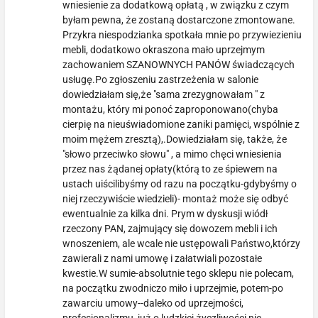
wniesienie za dodatkową opłatą , w związku z czym
byłam pewna, że zostaną dostarczone zmontowane.
Przykra niespodzianka spotkała mnie po przywiezieniu
mebli, dodatkowo okraszona mało uprzejmym
zachowaniem SZANOWNYCH PANÓW świadczących
usługę.Po zgłoszeniu zastrzeżenia w salonie
dowiedziałam się,że "sama zrezygnowałam " z
montażu, który mi ponoć zaproponowano(chyba
cierpię na nieuświadomione zaniki pamięci, wspólnie z
moim mężem zresztą),.Dowiedziałam się, także, że
"słowo przeciwko słowu" , a mimo chęci wniesienia
przez nas żądanej opłaty(którą to ze śpiewem na
ustach uiścilibyśmy od razu na początku-gdybyśmy o
niej rzeczywiście wiedzieli)- montaż może się odbyć
ewentualnie za kilka dni. Prym w dyskusji wiódł
rzeczony PAN, zajmujący się dowozem mebli i ich
wnoszeniem, ale wcale nie ustępowali Państwo,którzy
zawierali z nami umowę i załatwiali pozostałe
kwestie.W sumie-absolutnie tego sklepu nie polecam,
na początku zwodniczo miło i uprzejmie, potem-po
zawarciu umowy--daleko od uprzejmości,
profesjonalizmu, już o ludzkiej życzliwości nie