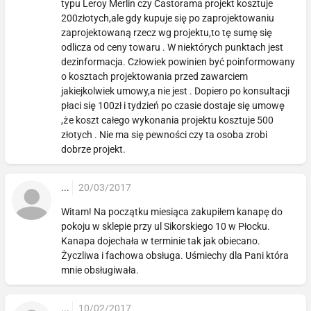
typu Leroy Merlin czy Castorama projekt kosztuje
200złotych,ale gdy kupuje się po zaprojektowaniu
zaprojektowaną rzecz wg projektu,to tę sumę się
odlicza od ceny towaru . W niektórych punktach jest
dezinformacja. Człowiek powinien być poinformowany
o kosztach projektowania przed zawarciem
jakiejkolwiek umowy,a nie jest . Dopiero po konsultacji
płaci się 100zł i tydzień po czasie dostaje się umowę
,że koszt całego wykonania projektu kosztuje 500
złotych . Nie ma się pewności czy ta osoba zrobi
dobrze projekt.
...
20/03/2017
Witam! Na początku miesiąca zakupiłem kanapę do
pokoju w sklepie przy ul Sikorskiego 10 w Płocku.
Kanapa dojechała w terminie tak jak obiecano.
Życzliwa i fachowa obsługa. Uśmiechy dla Pani która
mnie obsługiwała.
...
10/02/2017