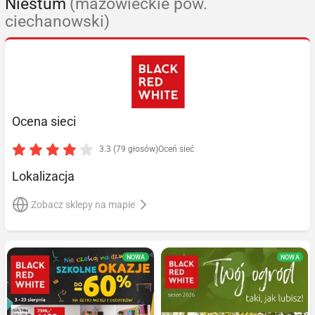
Niestum
(mazowieckie pow.
ciechanowski)
Ocena sieci
3.3 (79 głosów)
Oceń sieć
Lokalizacja
Zobacz sklepy na mapie
NOWA
NOWA