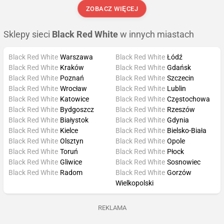
ZOBACZ WIĘCEJ
Sklepy sieci
Black Red White
w innych miastach
Black Red White
Warszawa
Black Red White
Łódź
Black Red White
Kraków
Black Red White
Gdańsk
Black Red White
Poznań
Black Red White
Szczecin
Black Red White
Wrocław
Black Red White
Lublin
Black Red White
Katowice
Black Red White
Częstochowa
Black Red White
Bydgoszcz
Black Red White
Rzeszów
Black Red White
Białystok
Black Red White
Gdynia
Black Red White
Kielce
Black Red White
Bielsko-Biała
Black Red White
Olsztyn
Black Red White
Opole
Black Red White
Toruń
Black Red White
Płock
Black Red White
Gliwice
Black Red White
Sosnowiec
Black Red White
Radom
Black Red White
Gorzów
Wielkopolski
REKLAMA