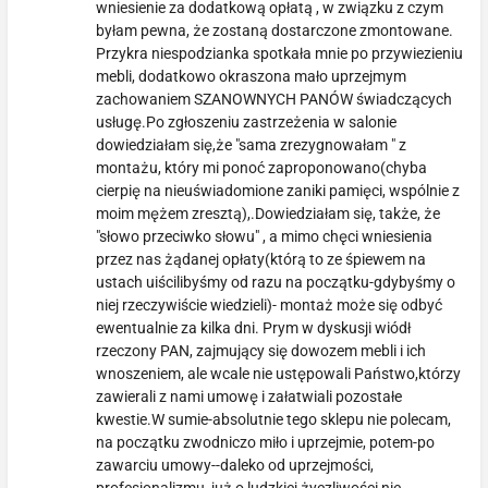
wniesienie za dodatkową opłatą , w związku z czym
byłam pewna, że zostaną dostarczone zmontowane.
Przykra niespodzianka spotkała mnie po przywiezieniu
mebli, dodatkowo okraszona mało uprzejmym
zachowaniem SZANOWNYCH PANÓW świadczących
usługę.Po zgłoszeniu zastrzeżenia w salonie
dowiedziałam się,że "sama zrezygnowałam " z
montażu, który mi ponoć zaproponowano(chyba
cierpię na nieuświadomione zaniki pamięci, wspólnie z
moim mężem zresztą),.Dowiedziałam się, także, że
"słowo przeciwko słowu" , a mimo chęci wniesienia
przez nas żądanej opłaty(którą to ze śpiewem na
ustach uiścilibyśmy od razu na początku-gdybyśmy o
niej rzeczywiście wiedzieli)- montaż może się odbyć
ewentualnie za kilka dni. Prym w dyskusji wiódł
rzeczony PAN, zajmujący się dowozem mebli i ich
wnoszeniem, ale wcale nie ustępowali Państwo,którzy
zawierali z nami umowę i załatwiali pozostałe
kwestie.W sumie-absolutnie tego sklepu nie polecam,
na początku zwodniczo miło i uprzejmie, potem-po
zawarciu umowy--daleko od uprzejmości,
profesjonalizmu, już o ludzkiej życzliwości nie