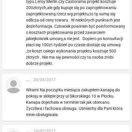
typu Leroy Merlin czy Castorama projekt kosztuje
200złotych,ale gdy kupuje się po zaprojektowaniu
zaprojektowaną rzecz wg projektu,to tę sumę się
odlicza od ceny towaru . W niektórych punktach jest
dezinformacja. Człowiek powinien być poinformowany
o kosztach projektowania przed zawarciem
jakiejkolwiek umowy,a nie jest . Dopiero po konsultacji
płaci się 100zł i tydzień po czasie dostaje się umowę
,że koszt całego wykonania projektu kosztuje 500
złotych . Nie ma się pewności czy ta osoba zrobi
dobrze projekt.
...
20/03/2017
Witam! Na początku miesiąca zakupiłem kanapę do
pokoju w sklepie przy ul Sikorskiego 10 w Płocku.
Kanapa dojechała w terminie tak jak obiecano.
Życzliwa i fachowa obsługa. Uśmiechy dla Pani która
mnie obsługiwała.
...
10/02/2017