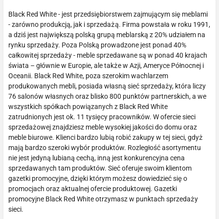
Black Red White - jest przedsiębiorstwem zajmującym się meblami
- zarówno produkcją, jak i sprzedażą. Firma powstała w roku 1991,
a dziś jest największą polską grupą meblarską z 20% udziałem na
rynku sprzedaży. Poza Polską prowadzone jest ponad 40%
całkowitej sprzedaży - meble sprzedawane są w ponad 40 krajach
świata – głównie w Europie, ale także w Azji, Ameryce Północnej i
Oceanii. Black Red White, poza szerokim wachlarzem
produkowanych mebli, posiada własną sieć sprzedaży, która liczy
76 salonów własnych oraz blisko 800 punktów partnerskich, a we
wszystkich spółkach powiązanych z Black Red White
zatrudnionych jest ok. 11 tysięcy pracowników. W ofercie sieci
sprzedażowej znajdziesz meble wysokiej jakości do domu oraz
meble biurowe. Klienci bardzo lubią robić zakupy w tej sieci, gdyż
mają bardzo szeroki wybór produktów. Rozległość asortymentu
nie jest jedyną lubianą cechą, inną jest konkurencyjna cena
sprzedawanych tam produktów. Sieć oferuje swoim klientom
gazetki promocyjne, dzięki którym możesz dowiedzieć się o
promocjach oraz aktualnej ofercie produktowej. Gazetki
promocyjne Black Red White otrzymasz w punktach sprzedaży
sieci.