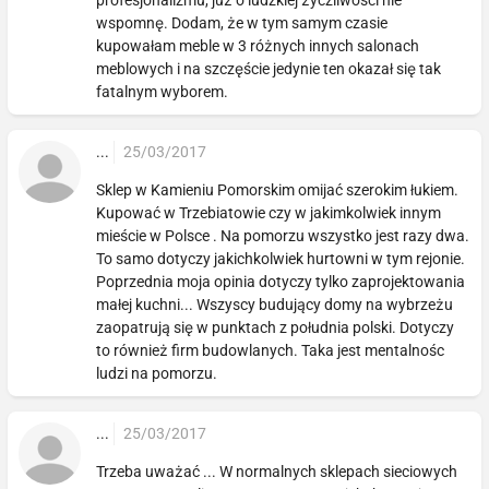
wspomnę. Dodam, że w tym samym czasie
kupowałam meble w 3 różnych innych salonach
meblowych i na szczęście jedynie ten okazał się tak
fatalnym wyborem.
...
25/03/2017
Sklep w Kamieniu Pomorskim omijać szerokim łukiem.
Kupować w Trzebiatowie czy w jakimkolwiek innym
mieście w Polsce . Na pomorzu wszystko jest razy dwa.
To samo dotyczy jakichkolwiek hurtowni w tym rejonie.
Poprzednia moja opinia dotyczy tylko zaprojektowania
małej kuchni... Wszyscy budujący domy na wybrzeżu
zaopatrują się w punktach z południa polski. Dotyczy
to również firm budowlanych. Taka jest mentalnośc
ludzi na pomorzu.
...
25/03/2017
Trzeba uważać ... W normalnych sklepach sieciowych