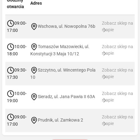
Adres
otwarcia
09:00-
Zobacz sklep na
Wschowa, ul. Nowopolna 76b
mapie
17:00
10:00-
Tomaszów Mazowiecki, ul.
Zobacz sklep na
mapie
18:00
Konstytucji 3 Maja 10/12
09:30-
Szczytno, ul. Wincentego Pola
Zobacz sklep na
mapie
17:30
10
10:00-
Zobacz sklep na
Sieradz, ul. Jana Pawła II 63A
mapie
19:00
09:00-
Zobacz sklep na
Prudnik, ul. Zamkowa 2
mapie
17:00