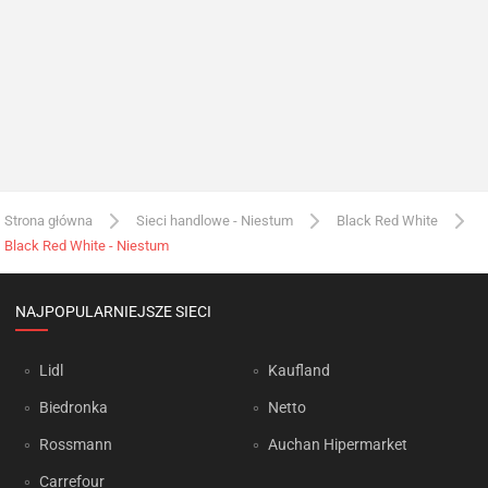
Strona główna
Sieci handlowe - Niestum
Black Red White
Black Red White - Niestum
NAJPOPULARNIEJSZE SIECI
Lidl
Kaufland
Biedronka
Netto
Rossmann
Auchan Hipermarket
Carrefour