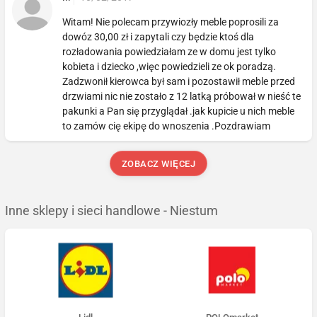
Witam! Nie polecam przywiozły meble poprosili za
dowóz 30,00 zł i zapytali czy będzie ktoś dla
rozładowania powiedziałam ze w domu jest tylko
kobieta i dziecko ,więc powiedzieli ze ok poradzą.
Zadzwonił kierowca był sam i pozostawił meble przed
drzwiami nic nie zostało z 12 latką próbował w nieść te
pakunki a Pan się przyglądał .jak kupicie u nich meble
to zamów cię ekipę do wnoszenia .Pozdrawiam
ZOBACZ WIĘCEJ
Inne sklepy i sieci handlowe - Niestum