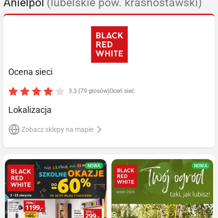
Anielpol
(lubelskie pow. krasnostawski)
Ocena sieci
3.3 (79 głosów)
Oceń sieć
Lokalizacja
Zobacz sklepy na mapie
NOWA
NOWA