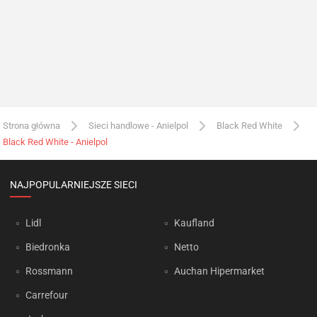
Strona główna
Sieci handlowe - Anielpol
Black Red White
Black Red White - Anielpol
NAJPOPULARNIEJSZE SIECI
Lidl
Kaufland
Biedronka
Netto
Rossmann
Auchan Hipermarket
Carrefour