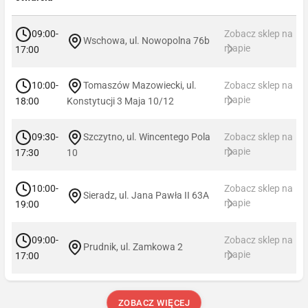
09:00-
Zobacz sklep na
Wschowa, ul. Nowopolna 76b
mapie
17:00
10:00-
Tomaszów Mazowiecki, ul.
Zobacz sklep na
mapie
18:00
Konstytucji 3 Maja 10/12
09:30-
Szczytno, ul. Wincentego Pola
Zobacz sklep na
mapie
17:30
10
10:00-
Zobacz sklep na
Sieradz, ul. Jana Pawła II 63A
mapie
19:00
09:00-
Zobacz sklep na
Prudnik, ul. Zamkowa 2
mapie
17:00
ZOBACZ WIĘCEJ