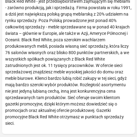
Black Red White - jest przedsiębiorstwem zajmującym się meblami
- zarówno produkcją, jak i sprzedażą. Firma powstała w roku 1991,
a dziś jest największą polską grupą meblarską z 20% udziałem na
rynku sprzedaży. Poza Polską prowadzone jest ponad 40%
całkowitej sprzedaży - meble sprzedawane są w ponad 40 krajach
świata – głównie w Europie, ale także w Azji, Ameryce Północnej i
Oceanii. Black Red White, poza szerokim wachlarzem
produkowanych mebli, posiada własną sieć sprzedaży, która liczy
76 salonów własnych oraz blisko 800 punktów partnerskich, a we
wszystkich spółkach powiązanych z Black Red White
zatrudnionych jest ok. 11 tysięcy pracowników. W ofercie sieci
sprzedażowej znajdziesz meble wysokiej jakości do domu oraz
meble biurowe. Klienci bardzo lubią robić zakupy w tej sieci, gdyż
mają bardzo szeroki wybór produktów. Rozległość asortymentu
nie jest jedyną lubianą cechą, inną jest konkurencyjna cena
sprzedawanych tam produktów. Sieć oferuje swoim klientom
gazetki promocyjne, dzięki którym możesz dowiedzieć się o
promocjach oraz aktualnej ofercie produktowej. Gazetki
promocyjne Black Red White otrzymasz w punktach sprzedaży
sieci.