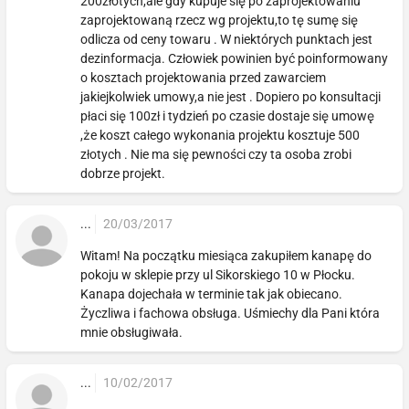
200złotych,ale gdy kupuje się po zaprojektowaniu
zaprojektowaną rzecz wg projektu,to tę sumę się
odlicza od ceny towaru . W niektórych punktach jest
dezinformacja. Człowiek powinien być poinformowany
o kosztach projektowania przed zawarciem
jakiejkolwiek umowy,a nie jest . Dopiero po konsultacji
płaci się 100zł i tydzień po czasie dostaje się umowę
,że koszt całego wykonania projektu kosztuje 500
złotych . Nie ma się pewności czy ta osoba zrobi
dobrze projekt.
...
20/03/2017
Witam! Na początku miesiąca zakupiłem kanapę do
pokoju w sklepie przy ul Sikorskiego 10 w Płocku.
Kanapa dojechała w terminie tak jak obiecano.
Życzliwa i fachowa obsługa. Uśmiechy dla Pani która
mnie obsługiwała.
...
10/02/2017