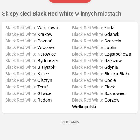
Sklepy sieci
Black Red White
w innych miastach
Black Red White
Warszawa
Black Red White
Łódź
Black Red White
Kraków
Black Red White
Gdańsk
Black Red White
Poznań
Black Red White
Szczecin
Black Red White
Wrocław
Black Red White
Lublin
Black Red White
Katowice
Black Red White
Częstochowa
Black Red White
Bydgoszcz
Black Red White
Rzeszów
Black Red White
Białystok
Black Red White
Gdynia
Black Red White
Kielce
Black Red White
Bielsko-Biała
Black Red White
Olsztyn
Black Red White
Opole
Black Red White
Toruń
Black Red White
Płock
Black Red White
Gliwice
Black Red White
Sosnowiec
Black Red White
Radom
Black Red White
Gorzów
Wielkopolski
REKLAMA