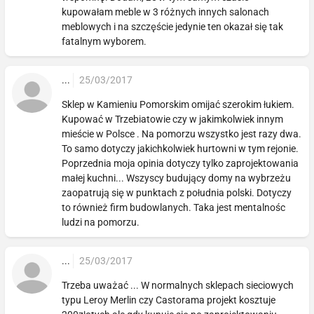
kupowałam meble w 3 różnych innych salonach
meblowych i na szczęście jedynie ten okazał się tak
fatalnym wyborem.
...
25/03/2017
Sklep w Kamieniu Pomorskim omijać szerokim łukiem.
Kupować w Trzebiatowie czy w jakimkolwiek innym
mieście w Polsce . Na pomorzu wszystko jest razy dwa.
To samo dotyczy jakichkolwiek hurtowni w tym rejonie.
Poprzednia moja opinia dotyczy tylko zaprojektowania
małej kuchni... Wszyscy budujący domy na wybrzeżu
zaopatrują się w punktach z południa polski. Dotyczy
to również firm budowlanych. Taka jest mentalnośc
ludzi na pomorzu.
...
25/03/2017
Trzeba uważać ... W normalnych sklepach sieciowych
typu Leroy Merlin czy Castorama projekt kosztuje