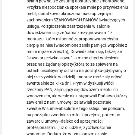
byłam pewna, że zostaną dostarczone zmontowane.
Przykra niespodzianka spotkała mnie po przywiezieniu
mebli, dodatkowo okraszona mało uprzejmym
zachowaniem SZANOWNYCH PANÓW świadczących
usługę.Po zgłoszeniu zastrzeżenia w salonie
dowiedziałam się,że "sama zrezygnowałam " z
montażu, który mi ponoć zaproponowano(chyba
cierpię na nieuświadomione zaniki pamięci, wspólnie z
moim mężem zresztą),.Dowiedziałam się, także, że
"słowo przeciwko słowu" , a mimo chęci wniesienia
przez nas żądanej opłaty(którą to ze śpiewem na
ustach uiścilibyśmy od razu na początku-gdybyśmy o
niej rzeczywiście wiedzieli)- montaż może się odbyć
ewentualnie za kilka dni. Prym w dyskusji wiódł
rzeczony PAN, zajmujący się dowozem mebli i ich
wnoszeniem, ale wcale nie ustępowali Państwo,którzy
zawierali z nami umowę i załatwiali pozostałe
kwestie.W sumie-absolutnie tego sklepu nie polecam,
na początku zwodniczo miło i uprzejmie, potem-po
zawarciu umowy--daleko od uprzejmości,
profesjonalizmu, już o ludzkiej życzliwości nie
wspomnę. Dodam, że w tym samym czasie