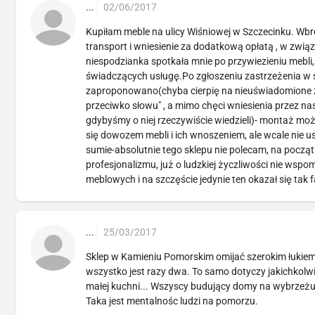
...
02/06/2017
Kupiłam meble na ulicy Wiśniowej w Szczecinku. W
transport i wniesienie za dodatkową opłatą , w zw
niespodzianka spotkała mnie po przywiezieniu m
świadczących usługę.Po zgłoszeniu zastrzeżenia w 
zaproponowano(chyba cierpię na nieuświadomione za
przeciwko słowu" , a mimo chęci wniesienia przez na
gdybyśmy o niej rzeczywiście wiedzieli)- montaż moż
się dowozem mebli i ich wnoszeniem, ale wcale nie u
sumie-absolutnie tego sklepu nie polecam, na począ
profesjonalizmu, już o ludzkiej życzliwości nie w
meblowych i na szczęście jedynie ten okazał się tak
...
25/03/2017
Sklep w Kamieniu Pomorskim omijać szerokim łukiem
wszystko jest razy dwa. To samo dotyczy jakichkolwi
małej kuchni... Wszyscy budujący domy na wybrzeżu 
Taka jest mentalnośc ludzi na pomorzu.