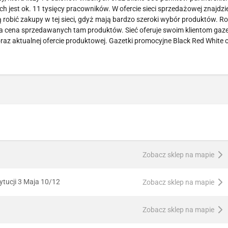
 jest ok. 11 tysięcy pracowników. W ofercie sieci sprzedażowej znajdzi
ą robić zakupy w tej sieci, gdyż mają bardzo szeroki wybór produktów. Ro
jna cena sprzedawanych tam produktów. Sieć oferuje swoim klientom gaze
raz aktualnej ofercie produktowej. Gazetki promocyjne Black Red White
Zobacz sklep na mapie
tucji 3 Maja 10/12
Zobacz sklep na mapie
Zobacz sklep na mapie