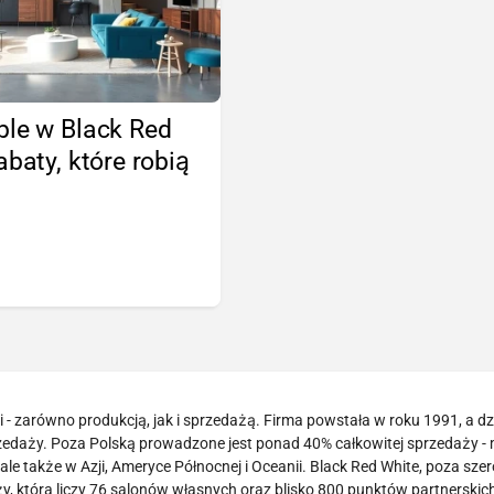
ble w Black Red
abaty, które robią
!
- zarówno produkcją, jak i sprzedażą. Firma powstała w roku 1991, a dzi
zedaży. Poza Polską prowadzone jest ponad 40% całkowitej sprzedaży -
le także w Azji, Ameryce Północnej i Oceanii. Black Red White, poza sze
 która liczy 76 salonów własnych oraz blisko 800 punktów partnerskich