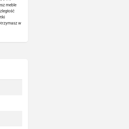
esz meble
zległość
tki
 otrzymasz w