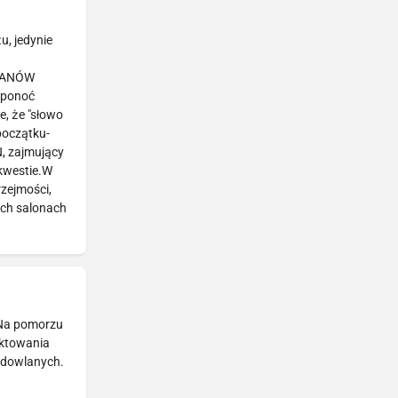
, jedynie
 PANÓW
 ponoć
, że "słowo
początku-
N, zajmujący
 kwestie.W
zejmości,
ych salonach
 Na pomorzu
ektowania
budowlanych.