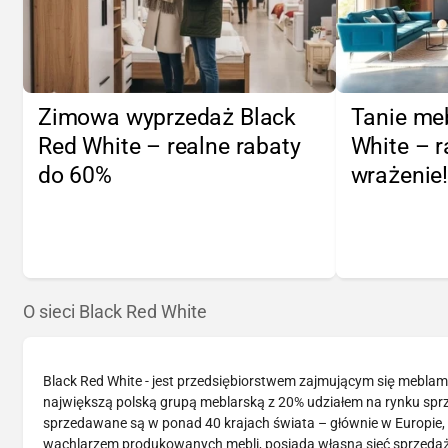
Zimowa wyprzedaż Black
Tanie me
Red White – realne rabaty
White – r
do 60%
wrażenie
O sieci Black Red White
Black Red White - jest przedsiębiorstwem zajmującym się meblami 
największą polską grupą meblarską z 20% udziałem na rynku spr
sprzedawane są w ponad 40 krajach świata – głównie w Europie, a
wachlarzem produkowanych mebli, posiada własną sieć sprzedaży,