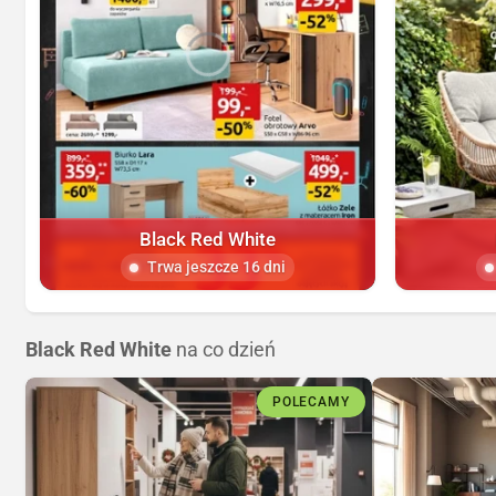
Black Red White
Trwa jeszcze 16 dni
Black Red White
na co dzień
POLECAMY