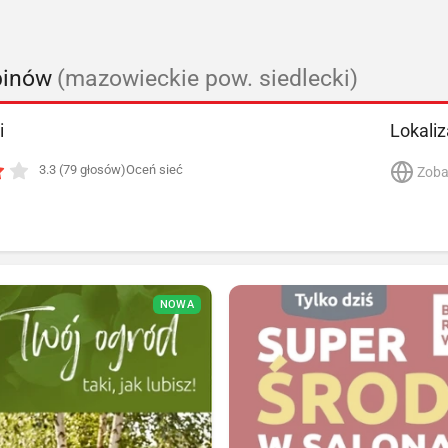
binów
(mazowieckie pow. siedlecki)
i
Lokaliz
3.3 (79 głosów)
Oceń sieć
Zoba
NOWA