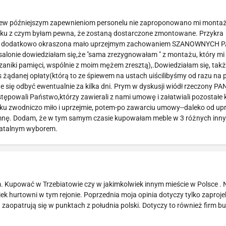
brew późniejszym zapewnieniom personelu nie zaproponowano mi montażu
iązku z czym byłam pewna, że zostaną dostarczone zmontowane. Przykra
ebli, dodatkowo okraszona mało uprzejmym zachowaniem SZANOWNYCH
salonie dowiedziałam się,że "sama zrezygnowałam " z montażu, który mi
niki pamięci, wspólnie z moim mężem zresztą),.Dowiedziałam się, także
s żądanej opłaty(którą to ze śpiewem na ustach uiścilibyśmy od razu na 
e się odbyć ewentualnie za kilka dni. Prym w dyskusji wiódł rzeczony PA
stępowali Państwo,którzy zawierali z nami umowę i załatwiali pozostałe
tku zwodniczo miło i uprzejmie, potem-po zawarciu umowy--daleko od upr
spomnę. Dodam, że w tym samym czasie kupowałam meble w 3 różnych inn
 fatalnym wyborem.
. Kupować w Trzebiatowie czy w jakimkolwiek innym mieście w Polsce .
ek hurtowni w tym rejonie. Poprzednia moja opinia dotyczy tylko zaproj
zaopatrują się w punktach z południa polski. Dotyczy to również firm 