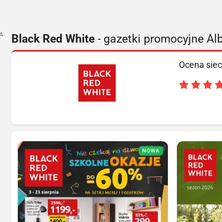
A
Black Red White
- gazetki promocyjne Al
Ocena siec
NOWA