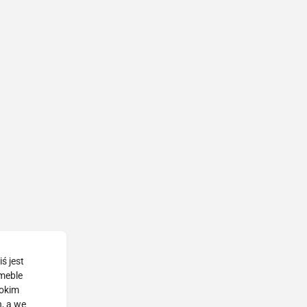
ś jest
 meble
rokim
, a we