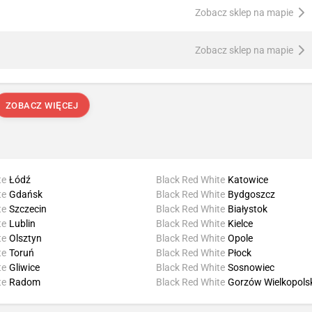
Zobacz sklep na mapie
Zobacz sklep na mapie
ZOBACZ WIĘCEJ
te
Łódź
Black Red White
Katowice
te
Gdańsk
Black Red White
Bydgoszcz
te
Szczecin
Black Red White
Białystok
te
Lublin
Black Red White
Kielce
te
Olsztyn
Black Red White
Opole
te
Toruń
Black Red White
Płock
te
Gliwice
Black Red White
Sosnowiec
te
Radom
Black Red White
Gorzów Wielkopols