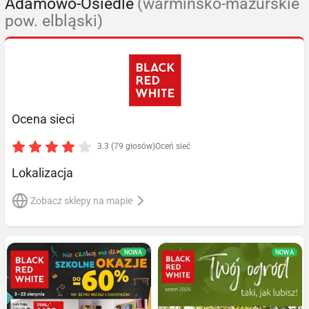
Adamowo-Osiedle
(warmińsko-mazurskie
pow. elbląski)
Ocena sieci
3.3 (79 głosów)
Oceń sieć
Lokalizacja
Zobacz sklepy na mapie
NOWA
NOWA