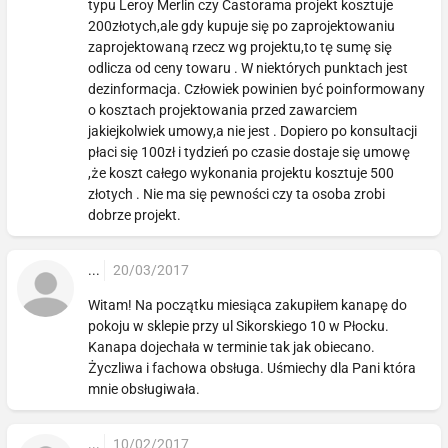
typu Leroy Merlin czy Castorama projekt kosztuje
200złotych,ale gdy kupuje się po zaprojektowaniu
zaprojektowaną rzecz wg projektu,to tę sumę się
odlicza od ceny towaru . W niektórych punktach jest
dezinformacja. Człowiek powinien być poinformowany
o kosztach projektowania przed zawarciem
jakiejkolwiek umowy,a nie jest . Dopiero po konsultacji
płaci się 100zł i tydzień po czasie dostaje się umowę
,że koszt całego wykonania projektu kosztuje 500
złotych . Nie ma się pewności czy ta osoba zrobi
dobrze projekt.
...
20/03/2017
Witam! Na początku miesiąca zakupiłem kanapę do
pokoju w sklepie przy ul Sikorskiego 10 w Płocku.
Kanapa dojechała w terminie tak jak obiecano.
Życzliwa i fachowa obsługa. Uśmiechy dla Pani która
mnie obsługiwała.
...
10/02/2017