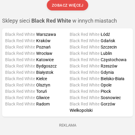
ZOBACZ WIĘCEJ
Sklepy sieci
Black Red White
w innych miastach
Black Red White
Warszawa
Black Red White
Łódź
Black Red White
Kraków
Black Red White
Gdańsk
Black Red White
Poznań
Black Red White
Szczecin
Black Red White
Wrocław
Black Red White
Lublin
Black Red White
Katowice
Black Red White
Częstochowa
Black Red White
Bydgoszcz
Black Red White
Rzeszów
Black Red White
Białystok
Black Red White
Gdynia
Black Red White
Kielce
Black Red White
Bielsko-Biała
Black Red White
Olsztyn
Black Red White
Opole
Black Red White
Toruń
Black Red White
Płock
Black Red White
Gliwice
Black Red White
Sosnowiec
Black Red White
Radom
Black Red White
Gorzów
Wielkopolski
REKLAMA