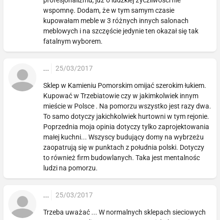
wspomnę. Dodam, że w tym samym czasie
kupowałam meble w 3 różnych innych salonach
meblowych i na szczęście jedynie ten okazał się tak
fatalnym wyborem.
...
25/03/2017
Sklep w Kamieniu Pomorskim omijać szerokim łukiem.
Kupować w Trzebiatowie czy w jakimkolwiek innym
mieście w Polsce . Na pomorzu wszystko jest razy dwa.
To samo dotyczy jakichkolwiek hurtowni w tym rejonie.
Poprzednia moja opinia dotyczy tylko zaprojektowania
małej kuchni... Wszyscy budujący domy na wybrzeżu
zaopatrują się w punktach z południa polski. Dotyczy
to również firm budowlanych. Taka jest mentalnośc
ludzi na pomorzu.
...
25/03/2017
Trzeba uważać ... W normalnych sklepach sieciowych