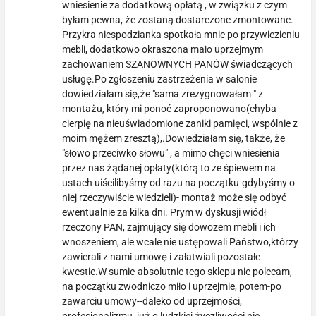
wniesienie za dodatkową opłatą , w związku z czym
byłam pewna, że zostaną dostarczone zmontowane.
Przykra niespodzianka spotkała mnie po przywiezieniu
mebli, dodatkowo okraszona mało uprzejmym
zachowaniem SZANOWNYCH PANÓW świadczących
usługę.Po zgłoszeniu zastrzeżenia w salonie
dowiedziałam się,że "sama zrezygnowałam " z
montażu, który mi ponoć zaproponowano(chyba
cierpię na nieuświadomione zaniki pamięci, wspólnie z
moim mężem zresztą),.Dowiedziałam się, także, że
"słowo przeciwko słowu" , a mimo chęci wniesienia
przez nas żądanej opłaty(którą to ze śpiewem na
ustach uiścilibyśmy od razu na początku-gdybyśmy o
niej rzeczywiście wiedzieli)- montaż może się odbyć
ewentualnie za kilka dni. Prym w dyskusji wiódł
rzeczony PAN, zajmujący się dowozem mebli i ich
wnoszeniem, ale wcale nie ustępowali Państwo,którzy
zawierali z nami umowę i załatwiali pozostałe
kwestie.W sumie-absolutnie tego sklepu nie polecam,
na początku zwodniczo miło i uprzejmie, potem-po
zawarciu umowy--daleko od uprzejmości,
profesjonalizmu, już o ludzkiej życzliwości nie