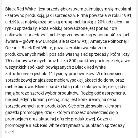
Black Red White - jest przedsiębiorstwem zajmującym się meblami
- zarówno produkcją, jak i sprzedażą. Firma powstała w roku 1991,
a dziś jest największą polską grupą meblarską z 20% udziałem na
rynku sprzedaży. Poza Polską prowadzone jest ponad 40%
całkowitej sprzedaży - meble sprzedawane są w ponad 40 krajach
świata – głównie w Europie, ale także w Azji, Ameryce Północnej i
Oceanii. Black Red White, poza szerokim wachlarzem
produkowanych mebli, posiada własną sieć sprzedaży, która liczy
76 salonów własnych oraz blisko 800 punktów partnerskich, a we
wszystkich spółkach powiązanych z Black Red White
zatrudnionych jest ok. 11 tysięcy pracowników. W ofercie sieci
sprzedażowej znajdziesz meble wysokiej jakości do domu oraz
meble biurowe. Klienci bardzo lubią robić zakupy w tej sieci, gdyż
mają bardzo szeroki wybór produktów. Rozległość asortymentu
nie jest jedyną lubianą cechą, inną jest konkurencyjna cena
sprzedawanych tam produktów. Sieć oferuje swoim klientom
gazetki promocyjne, dzięki którym możesz dowiedzieć się o
promocjach oraz aktualnej ofercie produktowej. Gazetki
promocyjne Black Red White otrzymasz w punktach sprzedaży
sieci.