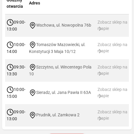
Adres
otwarcia
09:00-
Zobacz sklep na
Wschowa, ul. Nowopolna 76b
mapie
13:00
10:00-
Tomaszów Mazowiecki, ul.
Zobacz sklep na
mapie
14:00
Konstytucji 3 Maja 10/12
09:30-
Szczytno, ul. Wincentego Pola
Zobacz sklep na
mapie
13:30
10
10:00-
Zobacz sklep na
Sieradz, ul. Jana Pawła II 63A
mapie
15:00
09:00-
Zobacz sklep na
Prudnik, ul. Zamkowa 2
mapie
13:00