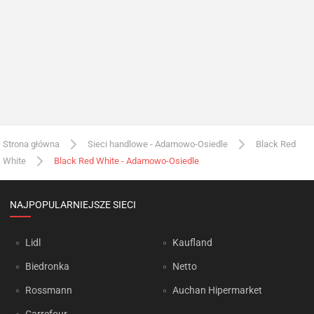
Strona główna
Sieci handlowe - Adamowo-Osiedle
Black Red
White
Black Red White - Adamowo-Osiedle
NAJPOPULARNIEJSZE SIECI
Lidl
Kaufland
Biedronka
Netto
Rossmann
Auchan Hipermarket