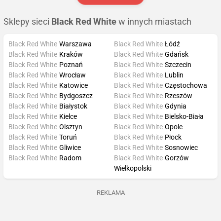
Sklepy sieci
Black Red White
w innych miastach
Black Red White
Warszawa
Black Red White
Łódź
Black Red White
Kraków
Black Red White
Gdańsk
Black Red White
Poznań
Black Red White
Szczecin
Black Red White
Wrocław
Black Red White
Lublin
Black Red White
Katowice
Black Red White
Częstochowa
Black Red White
Bydgoszcz
Black Red White
Rzeszów
Black Red White
Białystok
Black Red White
Gdynia
Black Red White
Kielce
Black Red White
Bielsko-Biała
Black Red White
Olsztyn
Black Red White
Opole
Black Red White
Toruń
Black Red White
Płock
Black Red White
Gliwice
Black Red White
Sosnowiec
Black Red White
Radom
Black Red White
Gorzów
Wielkopolski
REKLAMA