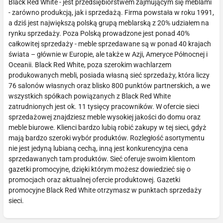
Black Red White - jest przedsiębiorstwem zajmującym się meblami
- zarówno produkcją, jak i sprzedażą. Firma powstała w roku 1991,
a dziś jest największą polską grupą meblarską z 20% udziałem na
rynku sprzedaży. Poza Polską prowadzone jest ponad 40%
całkowitej sprzedaży - meble sprzedawane są w ponad 40 krajach
świata – głównie w Europie, ale także w Azji, Ameryce Północnej i
Oceanii. Black Red White, poza szerokim wachlarzem
produkowanych mebli, posiada własną sieć sprzedaży, która liczy
76 salonów własnych oraz blisko 800 punktów partnerskich, a we
wszystkich spółkach powiązanych z Black Red White
zatrudnionych jest ok. 11 tysięcy pracowników. W ofercie sieci
sprzedażowej znajdziesz meble wysokiej jakości do domu oraz
meble biurowe. Klienci bardzo lubią robić zakupy w tej sieci, gdyż
mają bardzo szeroki wybór produktów. Rozległość asortymentu
nie jest jedyną lubianą cechą, inną jest konkurencyjna cena
sprzedawanych tam produktów. Sieć oferuje swoim klientom
gazetki promocyjne, dzięki którym możesz dowiedzieć się o
promocjach oraz aktualnej ofercie produktowej. Gazetki
promocyjne Black Red White otrzymasz w punktach sprzedaży
sieci.