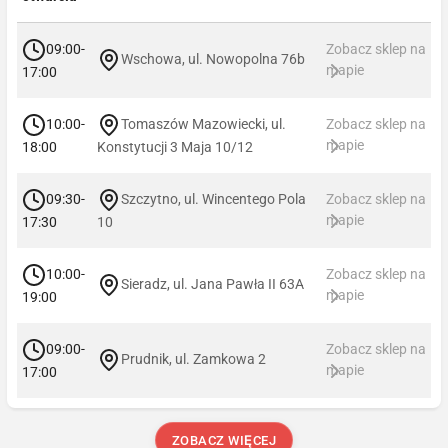
09:00-
Zobacz sklep na
Wschowa, ul. Nowopolna 76b
mapie
17:00
10:00-
Tomaszów Mazowiecki, ul.
Zobacz sklep na
mapie
18:00
Konstytucji 3 Maja 10/12
09:30-
Szczytno, ul. Wincentego Pola
Zobacz sklep na
mapie
17:30
10
10:00-
Zobacz sklep na
Sieradz, ul. Jana Pawła II 63A
mapie
19:00
09:00-
Zobacz sklep na
Prudnik, ul. Zamkowa 2
mapie
17:00
ZOBACZ WIĘCEJ