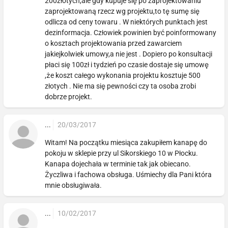
200złotych,ale gdy kupuje się po zaprojektowaniu
zaprojektowaną rzecz wg projektu,to tę sumę się
odlicza od ceny towaru . W niektórych punktach jest
dezinformacja. Człowiek powinien być poinformowany
o kosztach projektowania przed zawarciem
jakiejkolwiek umowy,a nie jest . Dopiero po konsultacji
płaci się 100zł i tydzień po czasie dostaje się umowę
,że koszt całego wykonania projektu kosztuje 500
złotych . Nie ma się pewności czy ta osoba zrobi
dobrze projekt.
...
20/03/2017
Witam! Na początku miesiąca zakupiłem kanapę do
pokoju w sklepie przy ul Sikorskiego 10 w Płocku.
Kanapa dojechała w terminie tak jak obiecano.
Życzliwa i fachowa obsługa. Uśmiechy dla Pani która
mnie obsługiwała.
...
10/02/2017