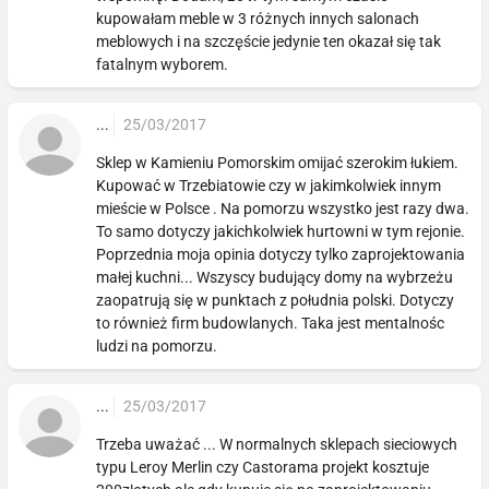
kupowałam meble w 3 różnych innych salonach
meblowych i na szczęście jedynie ten okazał się tak
fatalnym wyborem.
...
25/03/2017
Sklep w Kamieniu Pomorskim omijać szerokim łukiem.
Kupować w Trzebiatowie czy w jakimkolwiek innym
mieście w Polsce . Na pomorzu wszystko jest razy dwa.
To samo dotyczy jakichkolwiek hurtowni w tym rejonie.
Poprzednia moja opinia dotyczy tylko zaprojektowania
małej kuchni... Wszyscy budujący domy na wybrzeżu
zaopatrują się w punktach z południa polski. Dotyczy
to również firm budowlanych. Taka jest mentalnośc
ludzi na pomorzu.
...
25/03/2017
Trzeba uważać ... W normalnych sklepach sieciowych
typu Leroy Merlin czy Castorama projekt kosztuje