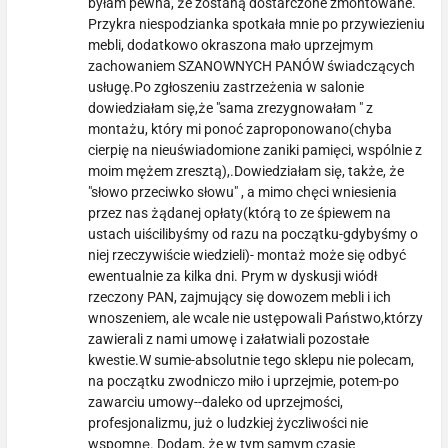
byłam pewna, że zostaną dostarczone zmontowane.
Przykra niespodzianka spotkała mnie po przywiezieniu
mebli, dodatkowo okraszona mało uprzejmym
zachowaniem SZANOWNYCH PANÓW świadczących
usługę.Po zgłoszeniu zastrzeżenia w salonie
dowiedziałam się,że "sama zrezygnowałam " z
montażu, który mi ponoć zaproponowano(chyba
cierpię na nieuświadomione zaniki pamięci, wspólnie z
moim mężem zresztą),.Dowiedziałam się, także, że
"słowo przeciwko słowu" , a mimo chęci wniesienia
przez nas żądanej opłaty(którą to ze śpiewem na
ustach uiścilibyśmy od razu na początku-gdybyśmy o
niej rzeczywiście wiedzieli)- montaż może się odbyć
ewentualnie za kilka dni. Prym w dyskusji wiódł
rzeczony PAN, zajmujący się dowozem mebli i ich
wnoszeniem, ale wcale nie ustępowali Państwo,którzy
zawierali z nami umowę i załatwiali pozostałe
kwestie.W sumie-absolutnie tego sklepu nie polecam,
na początku zwodniczo miło i uprzejmie, potem-po
zawarciu umowy--daleko od uprzejmości,
profesjonalizmu, już o ludzkiej życzliwości nie
wspomnę. Dodam, że w tym samym czasie