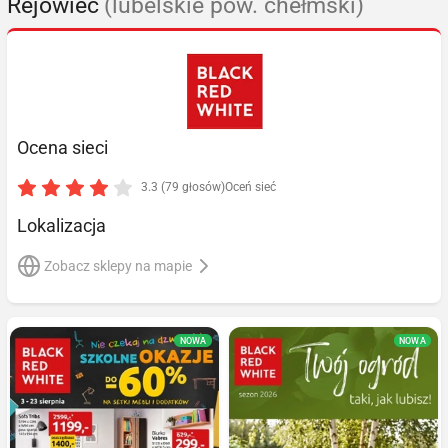
Rejowiec
(lubelskie pow. chełmski)
Ocena sieci
3.3 (79 głosów)
Oceń sieć
Lokalizacja
Zobacz sklepy na mapie
NOWA
NOWA