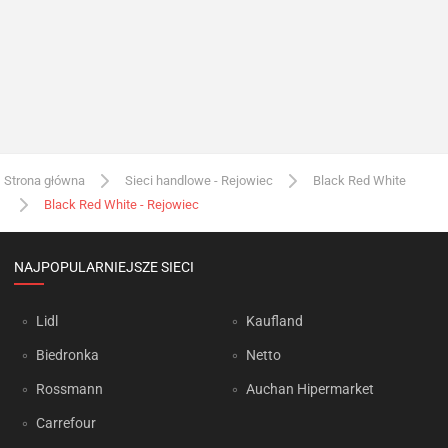
Strona główna
Sieci handlowe - Rejowiec
Black Red White
Black Red White - Rejowiec
NAJPOPULARNIEJSZE SIECI
Lidl
Kaufland
Biedronka
Netto
Rossmann
Auchan Hipermarket
Carrefour