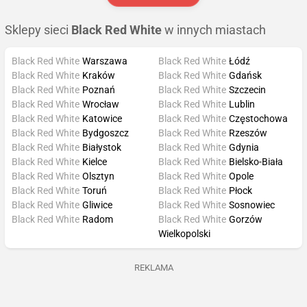
Sklepy sieci
Black Red White
w innych miastach
Black Red White
Warszawa
Black Red White
Łódź
Black Red White
Kraków
Black Red White
Gdańsk
Black Red White
Poznań
Black Red White
Szczecin
Black Red White
Wrocław
Black Red White
Lublin
Black Red White
Katowice
Black Red White
Częstochowa
Black Red White
Bydgoszcz
Black Red White
Rzeszów
Black Red White
Białystok
Black Red White
Gdynia
Black Red White
Kielce
Black Red White
Bielsko-Biała
Black Red White
Olsztyn
Black Red White
Opole
Black Red White
Toruń
Black Red White
Płock
Black Red White
Gliwice
Black Red White
Sosnowiec
Black Red White
Radom
Black Red White
Gorzów
Wielkopolski
REKLAMA