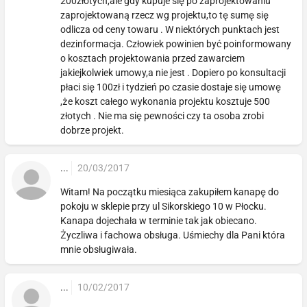
200złotych,ale gdy kupuje się po zaprojektowaniu
zaprojektowaną rzecz wg projektu,to tę sumę się
odlicza od ceny towaru . W niektórych punktach jest
dezinformacja. Człowiek powinien być poinformowany
o kosztach projektowania przed zawarciem
jakiejkolwiek umowy,a nie jest . Dopiero po konsultacji
płaci się 100zł i tydzień po czasie dostaje się umowę
,że koszt całego wykonania projektu kosztuje 500
złotych . Nie ma się pewności czy ta osoba zrobi
dobrze projekt.
...
20/03/2017
Witam! Na początku miesiąca zakupiłem kanapę do
pokoju w sklepie przy ul Sikorskiego 10 w Płocku.
Kanapa dojechała w terminie tak jak obiecano.
Życzliwa i fachowa obsługa. Uśmiechy dla Pani która
mnie obsługiwała.
...
10/02/2017