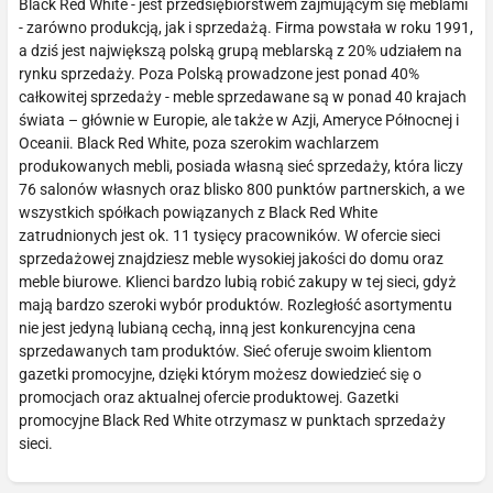
Black Red White - jest przedsiębiorstwem zajmującym się meblami
- zarówno produkcją, jak i sprzedażą. Firma powstała w roku 1991,
a dziś jest największą polską grupą meblarską z 20% udziałem na
rynku sprzedaży. Poza Polską prowadzone jest ponad 40%
całkowitej sprzedaży - meble sprzedawane są w ponad 40 krajach
świata – głównie w Europie, ale także w Azji, Ameryce Północnej i
Oceanii. Black Red White, poza szerokim wachlarzem
produkowanych mebli, posiada własną sieć sprzedaży, która liczy
76 salonów własnych oraz blisko 800 punktów partnerskich, a we
wszystkich spółkach powiązanych z Black Red White
zatrudnionych jest ok. 11 tysięcy pracowników. W ofercie sieci
sprzedażowej znajdziesz meble wysokiej jakości do domu oraz
meble biurowe. Klienci bardzo lubią robić zakupy w tej sieci, gdyż
mają bardzo szeroki wybór produktów. Rozległość asortymentu
nie jest jedyną lubianą cechą, inną jest konkurencyjna cena
sprzedawanych tam produktów. Sieć oferuje swoim klientom
gazetki promocyjne, dzięki którym możesz dowiedzieć się o
promocjach oraz aktualnej ofercie produktowej. Gazetki
promocyjne Black Red White otrzymasz w punktach sprzedaży
sieci.