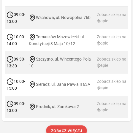
09:00-
Zobacz sklep na
Wschowa, ul. Nowopolna 76b
mapie
13:00
10:00-
Tomaszów Mazowiecki, ul.
Zobacz sklep na
mapie
14:00
Konstytucji 3 Maja 10/12
09:30-
Szczytno, ul. Wincentego Pola
Zobacz sklep na
mapie
13:30
10
10:00-
Zobacz sklep na
Sieradz, ul. Jana Pawła II 63A
mapie
15:00
09:00-
Zobacz sklep na
Prudnik, ul. Zamkowa 2
mapie
13:00
ZOBACZ WIĘCEJ