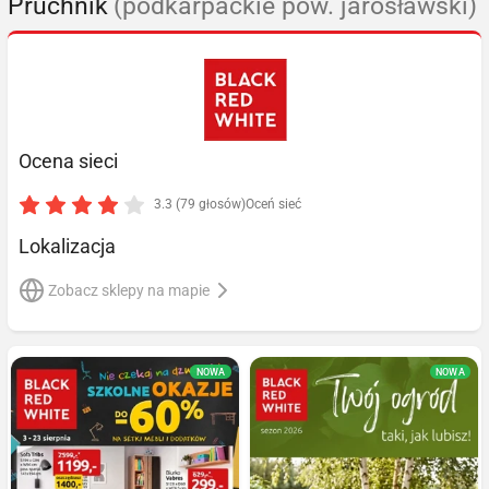
Pruchnik
(podkarpackie pow. jarosławski)
Ocena sieci
3.3 (79 głosów)
Oceń sieć
Lokalizacja
Zobacz sklepy na mapie
NOWA
NOWA