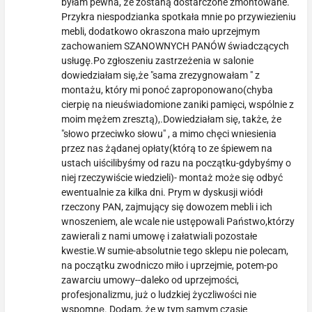
byłam pewna, że zostaną dostarczone zmontowane.
Przykra niespodzianka spotkała mnie po przywiezieniu
mebli, dodatkowo okraszona mało uprzejmym
zachowaniem SZANOWNYCH PANÓW świadczących
usługę.Po zgłoszeniu zastrzeżenia w salonie
dowiedziałam się,że "sama zrezygnowałam " z
montażu, który mi ponoć zaproponowano(chyba
cierpię na nieuświadomione zaniki pamięci, wspólnie z
moim mężem zresztą),.Dowiedziałam się, także, że
"słowo przeciwko słowu" , a mimo chęci wniesienia
przez nas żądanej opłaty(którą to ze śpiewem na
ustach uiścilibyśmy od razu na początku-gdybyśmy o
niej rzeczywiście wiedzieli)- montaż może się odbyć
ewentualnie za kilka dni. Prym w dyskusji wiódł
rzeczony PAN, zajmujący się dowozem mebli i ich
wnoszeniem, ale wcale nie ustępowali Państwo,którzy
zawierali z nami umowę i załatwiali pozostałe
kwestie.W sumie-absolutnie tego sklepu nie polecam,
na początku zwodniczo miło i uprzejmie, potem-po
zawarciu umowy--daleko od uprzejmości,
profesjonalizmu, już o ludzkiej życzliwości nie
wspomnę. Dodam, że w tym samym czasie