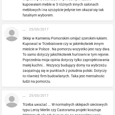
kupowałam meble w 3 różnych innych salonach
meblowych i na szczęście jedynie ten okazał się tak
fatalnym wyborem.
...
25/03/2017
Sklep w Kamieniu Pomorskim omijać szerokim łukiem.
Kupować w Trzebiatowie czy w jakimkolwiek innym
mieście w Polsce . Na pomorzu wszystko jest razy dwa.
To samo dotyczy jakichkolwiek hurtowni w tym rejonie.
Poprzednia moja opinia dotyczy tylko zaprojektowania
małej kuchni... Wszyscy budujący domy na wybrzeżu
zaopatrują się w punktach z południa polski. Dotyczy
to również firm budowlanych. Taka jest mentalnośc
ludzi na pomorzu.
...
25/03/2017
Trzeba uważać ... W normalnych sklepach sieciowych
typu Leroy Merlin czy Castorama projekt kosztuje