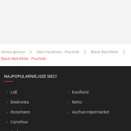
Strona główna
Sieci handlowe - Pruchnik
Black Red White
Black Red White - Pruchnik
NAJPOPULARNIEJSZE SIECI
Lidl
Kaufland
Biedronka
Netto
Rossmann
Auchan Hipermarket
Carrefour