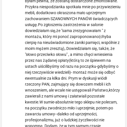
byłam pewna, że zostaną dostarczone zmontowane.
Przykra niespodzianka spotkała mnie po przywiezieniu
mebli, dodatkowo okraszona mało uprzejmym
zachowaniem SZANOWNYCH PANÓW świadczących
usługę.Po zgłoszeniu zastrzeżenia w salonie
dowiedziałam się,że "sama zrezygnowałam " z
montażu, który mi ponoć zaproponowano(chyba
cierpię na nieuświadomione zaniki pamięci, wspólnie z
moim mężem zresztą),.Dowiedziałam się, także, że
"słowo przeciwko słowu" , a mimo chęci wniesienia
przez nas żądanej opłaty(którą to ze śpiewem na
ustach uiścilibyśmy od razu na początku-gdybyśmy o
niej rzeczywiście wiedzieli)- montaż może się odbyć
ewentualnie za kilka dni. Prym w dyskusji wiódł
rzeczony PAN, zajmujący się dowozem mebli i ich
wnoszeniem, ale wcale nie ustępowali Państwo,którzy
zawierali z nami umowę i załatwiali pozostałe
kwestie.W sumie-absolutnie tego sklepu nie polecam,
na początku zwodniczo miło i uprzejmie, potem-po
zawarciu umowy--daleko od uprzejmości,
profesjonalizmu, już o ludzkiej życzliwości nie
wspomnę. Dodam, że w tym samym czasie