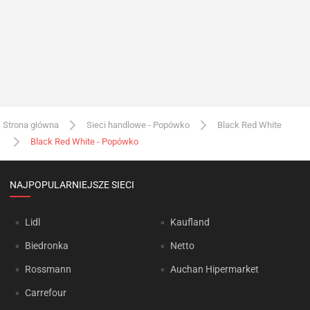
Strona główna
Sieci handlowe - Popówko
Black Red White
Black Red White - Popówko
NAJPOPULARNIEJSZE SIECI
Lidl
Kaufland
Biedronka
Netto
Rossmann
Auchan Hipermarket
Carrefour