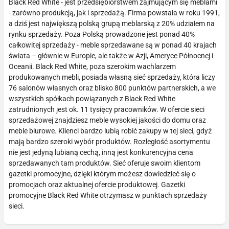
Black Red White - jest przedsiębiorstwem zajmującym się meblami
- zarówno produkcją, jak i sprzedażą. Firma powstała w roku 1991,
a dziś jest największą polską grupą meblarską z 20% udziałem na
rynku sprzedaży. Poza Polską prowadzone jest ponad 40%
całkowitej sprzedaży - meble sprzedawane są w ponad 40 krajach
świata – głównie w Europie, ale także w Azji, Ameryce Północnej i
Oceanii. Black Red White, poza szerokim wachlarzem
produkowanych mebli, posiada własną sieć sprzedaży, która liczy
76 salonów własnych oraz blisko 800 punktów partnerskich, a we
wszystkich spółkach powiązanych z Black Red White
zatrudnionych jest ok. 11 tysięcy pracowników. W ofercie sieci
sprzedażowej znajdziesz meble wysokiej jakości do domu oraz
meble biurowe. Klienci bardzo lubią robić zakupy w tej sieci, gdyż
mają bardzo szeroki wybór produktów. Rozległość asortymentu
nie jest jedyną lubianą cechą, inną jest konkurencyjna cena
sprzedawanych tam produktów. Sieć oferuje swoim klientom
gazetki promocyjne, dzięki którym możesz dowiedzieć się o
promocjach oraz aktualnej ofercie produktowej. Gazetki
promocyjne Black Red White otrzymasz w punktach sprzedaży
sieci.