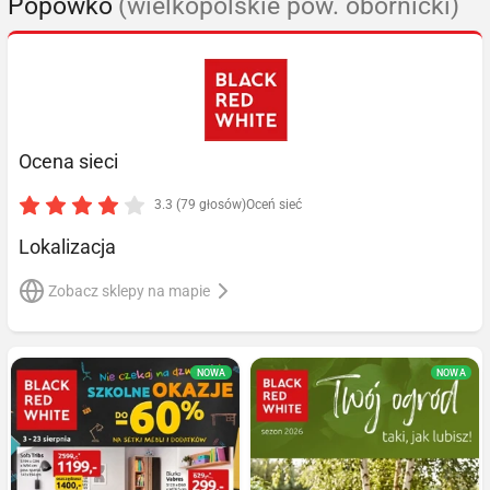
Popówko
(wielkopolskie pow. obornicki)
Ocena sieci
3.3 (79 głosów)
Oceń sieć
Lokalizacja
Zobacz sklepy na mapie
NOWA
NOWA