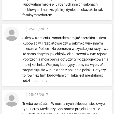
kupowałam meble w 3 różnych innych salonach
meblowych i na szczęście jedynie ten okazał się tak
fatalnym wyborem.
...
25/03/2017
Sklep w Kamieniu Pomorskim omijać szerokim łukiem.
Kupować w Trzebiatowie czy w jakimkolwiek innym
mieście w Polsce . Na pomorzu wszystko jest razy dwa.
To samo dotyczy jakichkolwiek hurtowni w tym rejonie.
Poprzednia moja opinia dotyczy tylko zaprojektowania
małej kuchni... Wszyscy budujący domy na wybrzeżu
zaopatrują się w punktach z południa polski. Dotyczy
to również firm budowlanych. Taka jest mentalnośc
ludzi na pomorzu.
...
25/03/2017
Trzeba uważać ... W normalnych sklepach sieciowych
typu Leroy Merlin czy Castorama projekt kosztuje