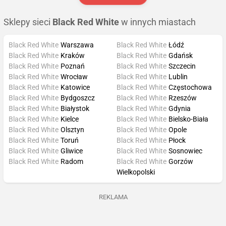
Sklepy sieci
Black Red White
w innych miastach
Black Red White
Warszawa
Black Red White
Łódź
Black Red White
Kraków
Black Red White
Gdańsk
Black Red White
Poznań
Black Red White
Szczecin
Black Red White
Wrocław
Black Red White
Lublin
Black Red White
Katowice
Black Red White
Częstochowa
Black Red White
Bydgoszcz
Black Red White
Rzeszów
Black Red White
Białystok
Black Red White
Gdynia
Black Red White
Kielce
Black Red White
Bielsko-Biała
Black Red White
Olsztyn
Black Red White
Opole
Black Red White
Toruń
Black Red White
Płock
Black Red White
Gliwice
Black Red White
Sosnowiec
Black Red White
Radom
Black Red White
Gorzów
Wielkopolski
REKLAMA