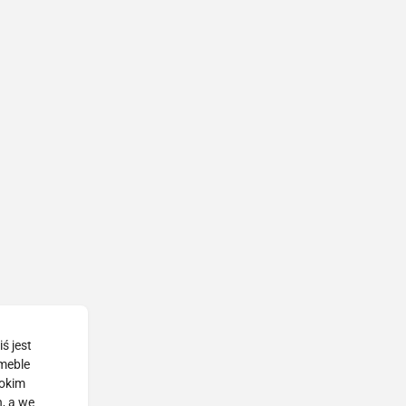
ś jest
 meble
rokim
, a we