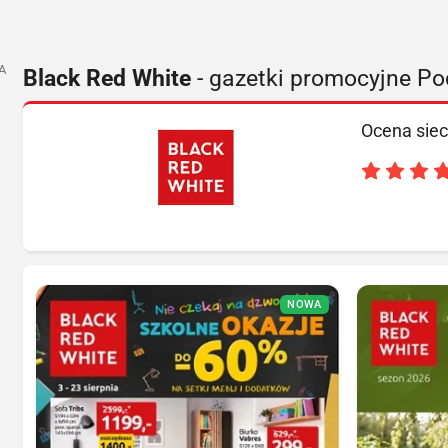
A
Black Red White
- gazetki promocyjne P
Ocena siec
NOWA