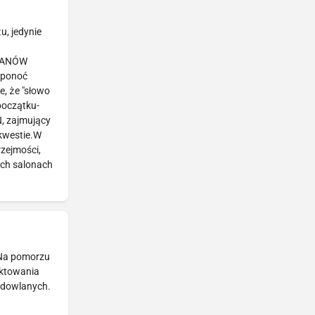
, jedynie
 PANÓW
 ponoć
, że "słowo
początku-
N, zajmujący
 kwestie.W
zejmości,
ych salonach
 Na pomorzu
ektowania
budowlanych.