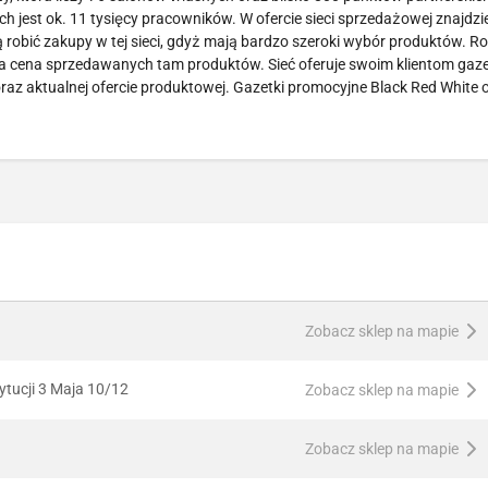
 jest ok. 11 tysięcy pracowników. W ofercie sieci sprzedażowej znajdzi
ą robić zakupy w tej sieci, gdyż mają bardzo szeroki wybór produktów. Ro
jna cena sprzedawanych tam produktów. Sieć oferuje swoim klientom gaze
raz aktualnej ofercie produktowej. Gazetki promocyjne Black Red White
Zobacz sklep na mapie
tucji 3 Maja 10/12
Zobacz sklep na mapie
Zobacz sklep na mapie