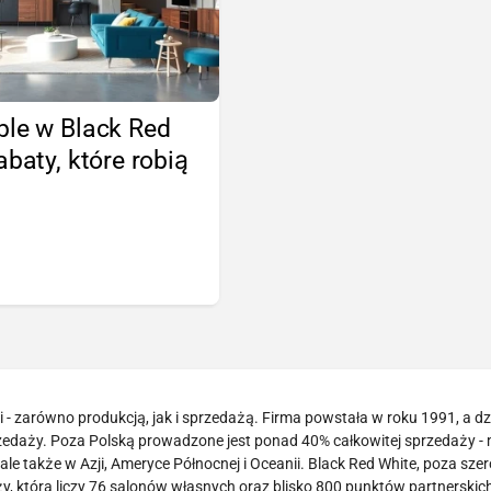
ble w Black Red
abaty, które robią
!
- zarówno produkcją, jak i sprzedażą. Firma powstała w roku 1991, a dzi
zedaży. Poza Polską prowadzone jest ponad 40% całkowitej sprzedaży -
le także w Azji, Ameryce Północnej i Oceanii. Black Red White, poza sze
 która liczy 76 salonów własnych oraz blisko 800 punktów partnerskich