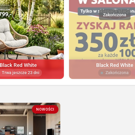
Black Red White
Black Red White
Trwa jeszcze 23 dni
Zakończona
NOWOŚCI