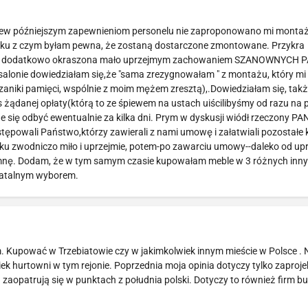
brew późniejszym zapewnieniom personelu nie zaproponowano mi montażu
iązku z czym byłam pewna, że zostaną dostarczone zmontowane. Przykra
ebli, dodatkowo okraszona mało uprzejmym zachowaniem SZANOWNYCH
salonie dowiedziałam się,że "sama zrezygnowałam " z montażu, który mi
niki pamięci, wspólnie z moim mężem zresztą),.Dowiedziałam się, także
s żądanej opłaty(którą to ze śpiewem na ustach uiścilibyśmy od razu na 
e się odbyć ewentualnie za kilka dni. Prym w dyskusji wiódł rzeczony PA
stępowali Państwo,którzy zawierali z nami umowę i załatwiali pozostałe
tku zwodniczo miło i uprzejmie, potem-po zawarciu umowy--daleko od upr
spomnę. Dodam, że w tym samym czasie kupowałam meble w 3 różnych inn
 fatalnym wyborem.
. Kupować w Trzebiatowie czy w jakimkolwiek innym mieście w Polsce .
ek hurtowni w tym rejonie. Poprzednia moja opinia dotyczy tylko zaproj
zaopatrują się w punktach z południa polski. Dotyczy to również firm 