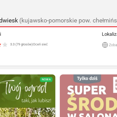
odwiesk
(kujawsko-pomorskie pow. chełmińs
i
Lokaliz
3.3 (79 głosów)
Oceń sieć
Zoba
NOWA