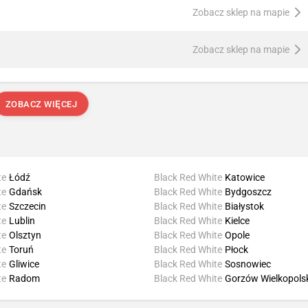
Zobacz sklep na mapie
Zobacz sklep na mapie
ZOBACZ WIĘCEJ
te
Łódź
Black Red White
Katowice
te
Gdańsk
Black Red White
Bydgoszcz
te
Szczecin
Black Red White
Białystok
te
Lublin
Black Red White
Kielce
te
Olsztyn
Black Red White
Opole
te
Toruń
Black Red White
Płock
te
Gliwice
Black Red White
Sosnowiec
te
Radom
Black Red White
Gorzów Wielkopols