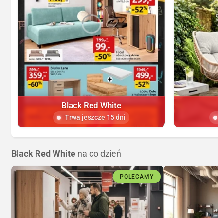
Black Red White
Trwa jeszcze 15 dni
Black Red White
na co dzień
POLECAMY