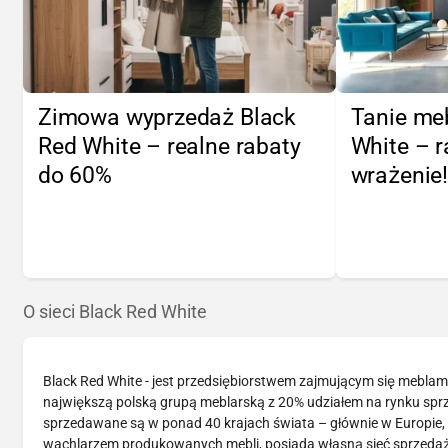
Zimowa wyprzedaż Black
Tanie me
Red White – realne rabaty
White – r
do 60%
wrażenie
O sieci Black Red White
Black Red White - jest przedsiębiorstwem zajmującym się meblami 
największą polską grupą meblarską z 20% udziałem na rynku spr
sprzedawane są w ponad 40 krajach świata – głównie w Europie, a
wachlarzem produkowanych mebli, posiada własną sieć sprzedaży,