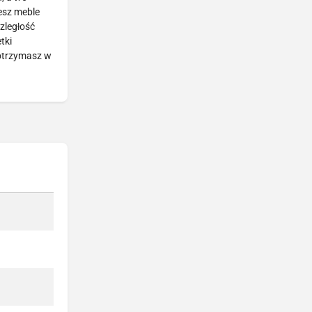
esz meble
zległość
tki
 otrzymasz w