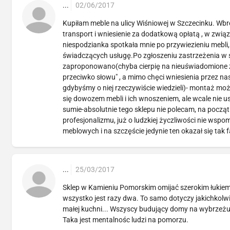
...
02/06/2017
Kupiłam meble na ulicy Wiśniowej w Szczecinku. W
transport i wniesienie za dodatkową opłatą , w zw
niespodzianka spotkała mnie po przywiezieniu m
świadczących usługę.Po zgłoszeniu zastrzeżenia w 
zaproponowano(chyba cierpię na nieuświadomione za
przeciwko słowu" , a mimo chęci wniesienia przez na
gdybyśmy o niej rzeczywiście wiedzieli)- montaż moż
się dowozem mebli i ich wnoszeniem, ale wcale nie u
sumie-absolutnie tego sklepu nie polecam, na począ
profesjonalizmu, już o ludzkiej życzliwości nie w
meblowych i na szczęście jedynie ten okazał się tak
...
25/03/2017
Sklep w Kamieniu Pomorskim omijać szerokim łukiem
wszystko jest razy dwa. To samo dotyczy jakichkolwi
małej kuchni... Wszyscy budujący domy na wybrzeżu 
Taka jest mentalnośc ludzi na pomorzu.