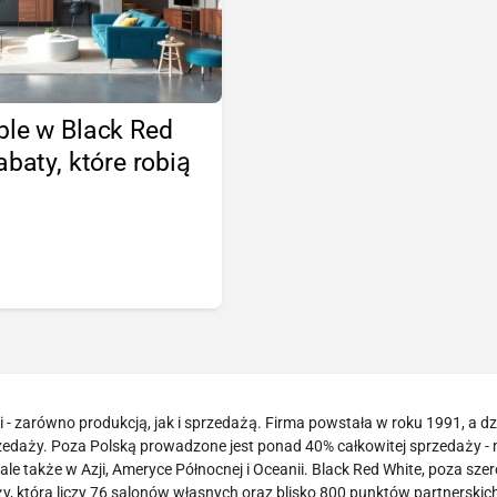
ble w Black Red
abaty, które robią
!
- zarówno produkcją, jak i sprzedażą. Firma powstała w roku 1991, a dzi
zedaży. Poza Polską prowadzone jest ponad 40% całkowitej sprzedaży -
le także w Azji, Ameryce Północnej i Oceanii. Black Red White, poza sze
 która liczy 76 salonów własnych oraz blisko 800 punktów partnerskich