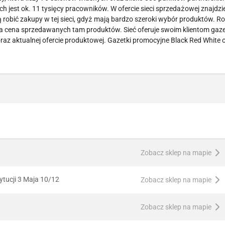
 jest ok. 11 tysięcy pracowników. W ofercie sieci sprzedażowej znajdzi
ą robić zakupy w tej sieci, gdyż mają bardzo szeroki wybór produktów. Ro
jna cena sprzedawanych tam produktów. Sieć oferuje swoim klientom gaze
raz aktualnej ofercie produktowej. Gazetki promocyjne Black Red White
Zobacz sklep na mapie
tucji 3 Maja 10/12
Zobacz sklep na mapie
Zobacz sklep na mapie