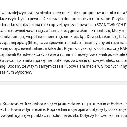
brew późniejszym zapewnieniom personelu nie zaproponowano mi montażu
iązku z czym byłam pewna, że zostaną dostarczone zmontowane. Przykra
ebli, dodatkowo okraszona mało uprzejmym zachowaniem SZANOWNYCH
salonie dowiedziałam się,że "sama zrezygnowałam " z montażu, który mi
niki pamięci, wspólnie z moim mężem zresztą),.Dowiedziałam się, także
s żądanej opłaty(którą to ze śpiewem na ustach uiścilibyśmy od razu na 
e się odbyć ewentualnie za kilka dni. Prym w dyskusji wiódł rzeczony PA
stępowali Państwo,którzy zawierali z nami umowę i załatwiali pozostałe
tku zwodniczo miło i uprzejmie, potem-po zawarciu umowy--daleko od upr
spomnę. Dodam, że w tym samym czasie kupowałam meble w 3 różnych inn
 fatalnym wyborem.
. Kupować w Trzebiatowie czy w jakimkolwiek innym mieście w Polsce .
ek hurtowni w tym rejonie. Poprzednia moja opinia dotyczy tylko zaproj
zaopatrują się w punktach z południa polski. Dotyczy to również firm 