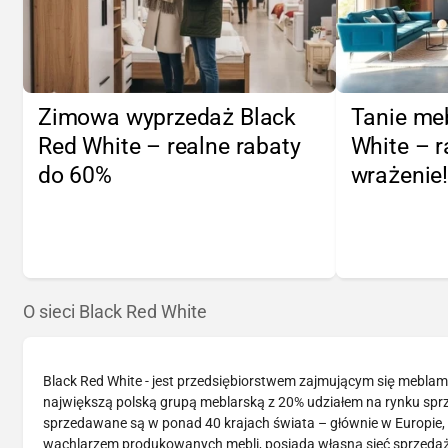
Zimowa wyprzedaż Black
Tanie me
Red White – realne rabaty
White – r
do 60%
wrażenie
O sieci Black Red White
Black Red White - jest przedsiębiorstwem zajmującym się meblami 
największą polską grupą meblarską z 20% udziałem na rynku spr
sprzedawane są w ponad 40 krajach świata – głównie w Europie, a
wachlarzem produkowanych mebli, posiada własną sieć sprzedaży,