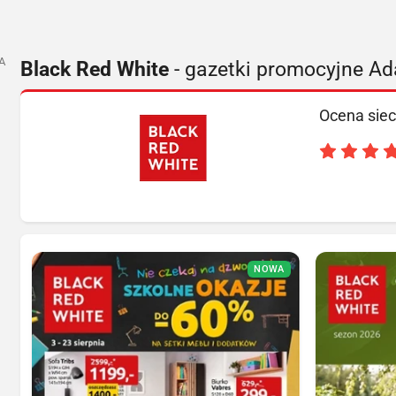
A
Black Red White
- gazetki promocyjne A
Ocena siec
NOWA