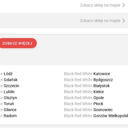
Zobacz sklep na mapie
Zobacz sklep na mapie
ZOBACZ WIĘCEJ
te
Łódź
Black Red White
Katowice
te
Gdańsk
Black Red White
Bydgoszcz
te
Szczecin
Black Red White
Białystok
te
Lublin
Black Red White
Kielce
te
Olsztyn
Black Red White
Opole
te
Toruń
Black Red White
Płock
te
Gliwice
Black Red White
Sosnowiec
te
Radom
Black Red White
Gorzów Wielkopols