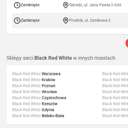
Zamknięte
Sieradz, ul. Jana Pawła II 63A
Zamknięte
Prudnik, ul. Zamkowa 2
Sklepy sieci
Black Red White
w innych miastach
Black Red White
Warszawa
Black Red Whi
Black Red White
Kraków
Black Red Whi
Black Red White
Poznań
Black Red Whi
Black Red White
Wrocław
Black Red Whi
Black Red White
Częstochowa
Black Red Whi
Black Red White
Rzeszów
Black Red Whi
Black Red White
Gdynia
Black Red Whi
Black Red White
Bielsko-Biała
Black Red Whi