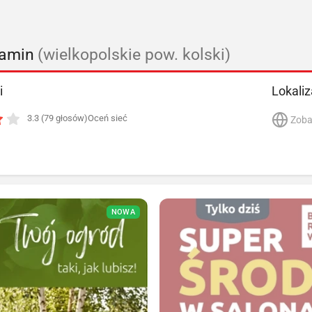
damin
(wielkopolskie pow. kolski)
i
Lokaliz
3.3 (79 głosów)
Oceń sieć
Zoba
NOWA