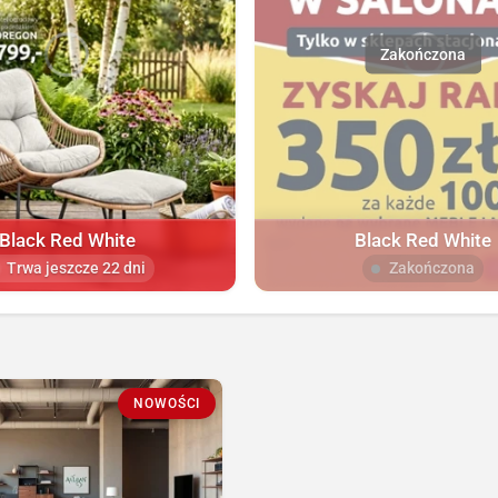
Black Red White
Black Red White
Trwa jeszcze 22 dni
Zakończona
NOWOŚCI