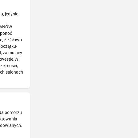
, jedynie
 PANÓW
 ponoć
, że "słowo
początku-
N, zajmujący
 kwestie.W
zejmości,
ych salonach
 Na pomorzu
ektowania
budowlanych.