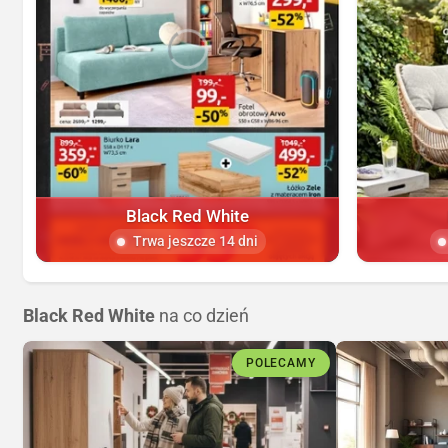
Black Red White
Trwa jeszcze 14 dni
Black Red White
na co dzień
POLECAMY