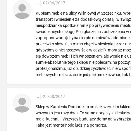
...
02/06/2017
Kupiłam meble na ulicy Wiśniowej w Szczecinku. W
transport i wniesienie za dodatkową opłatą , w zw
niespodzianka spotkała mnie po przywiezieniu m
świadczących usługę.Po zgłoszeniu zastrzeżenia w 
zaproponowano(chyba cierpię na nieuświadomione za
przeciwko słowu" , a mimo chęci wniesienia przez na
gdybyśmy o niej rzeczywiście wiedzieli)- montaż moż
się dowozem mebli i ich wnoszeniem, ale wcale nie u
sumie-absolutnie tego sklepu nie polecam, na począ
profesjonalizmu, już o ludzkiej życzliwości nie w
meblowych i na szczęście jedynie ten okazał się tak
...
25/03/2017
Sklep w Kamieniu Pomorskim omijać szerokim łukiem
wszystko jest razy dwa. To samo dotyczy jakichkolwi
małej kuchni... Wszyscy budujący domy na wybrzeżu 
Taka jest mentalnośc ludzi na pomorzu.