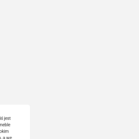
ś jest
 meble
rokim
, a we