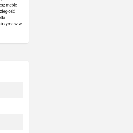
esz meble
zległość
tki
 otrzymasz w