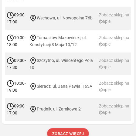
09:00-
Zobacz sklep na
Wschowa, ul. Nowopolna 76b
mapie
17:00
10:00-
Tomaszów Mazowiecki, ul.
Zobacz sklep na
mapie
18:00
Konstytucji 3 Maja 10/12
09:30-
Szczytno, ul. Wincentego Pola
Zobacz sklep na
mapie
17:30
10
10:00-
Zobacz sklep na
Sieradz, ul. Jana Pawła II 63A
mapie
19:00
09:00-
Zobacz sklep na
Prudnik, ul. Zamkowa 2
mapie
17:00
ZOBACZ WIĘCEJ