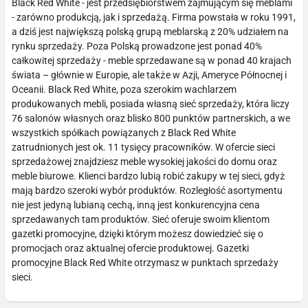
Black Red White - jest przedsiębiorstwem zajmującym się meblami
- zarówno produkcją, jak i sprzedażą. Firma powstała w roku 1991,
a dziś jest największą polską grupą meblarską z 20% udziałem na
rynku sprzedaży. Poza Polską prowadzone jest ponad 40%
całkowitej sprzedaży - meble sprzedawane są w ponad 40 krajach
świata – głównie w Europie, ale także w Azji, Ameryce Północnej i
Oceanii. Black Red White, poza szerokim wachlarzem
produkowanych mebli, posiada własną sieć sprzedaży, która liczy
76 salonów własnych oraz blisko 800 punktów partnerskich, a we
wszystkich spółkach powiązanych z Black Red White
zatrudnionych jest ok. 11 tysięcy pracowników. W ofercie sieci
sprzedażowej znajdziesz meble wysokiej jakości do domu oraz
meble biurowe. Klienci bardzo lubią robić zakupy w tej sieci, gdyż
mają bardzo szeroki wybór produktów. Rozległość asortymentu
nie jest jedyną lubianą cechą, inną jest konkurencyjna cena
sprzedawanych tam produktów. Sieć oferuje swoim klientom
gazetki promocyjne, dzięki którym możesz dowiedzieć się o
promocjach oraz aktualnej ofercie produktowej. Gazetki
promocyjne Black Red White otrzymasz w punktach sprzedaży
sieci.