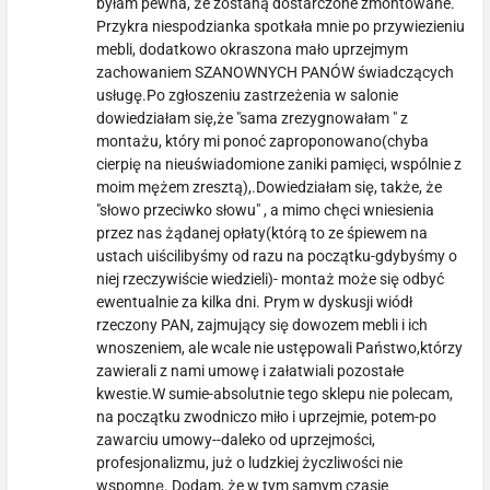
byłam pewna, że zostaną dostarczone zmontowane.
Przykra niespodzianka spotkała mnie po przywiezieniu
mebli, dodatkowo okraszona mało uprzejmym
zachowaniem SZANOWNYCH PANÓW świadczących
usługę.Po zgłoszeniu zastrzeżenia w salonie
dowiedziałam się,że "sama zrezygnowałam " z
montażu, który mi ponoć zaproponowano(chyba
cierpię na nieuświadomione zaniki pamięci, wspólnie z
moim mężem zresztą),.Dowiedziałam się, także, że
"słowo przeciwko słowu" , a mimo chęci wniesienia
przez nas żądanej opłaty(którą to ze śpiewem na
ustach uiścilibyśmy od razu na początku-gdybyśmy o
niej rzeczywiście wiedzieli)- montaż może się odbyć
ewentualnie za kilka dni. Prym w dyskusji wiódł
rzeczony PAN, zajmujący się dowozem mebli i ich
wnoszeniem, ale wcale nie ustępowali Państwo,którzy
zawierali z nami umowę i załatwiali pozostałe
kwestie.W sumie-absolutnie tego sklepu nie polecam,
na początku zwodniczo miło i uprzejmie, potem-po
zawarciu umowy--daleko od uprzejmości,
profesjonalizmu, już o ludzkiej życzliwości nie
wspomnę. Dodam, że w tym samym czasie