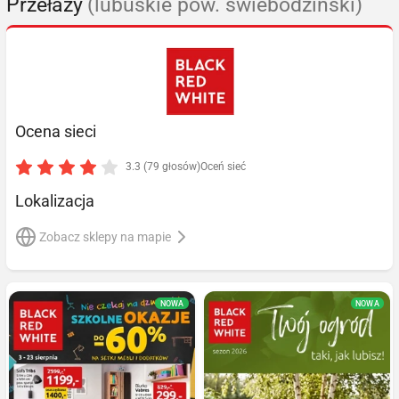
Przełazy
(lubuskie pow. świebodziński)
Ocena sieci
3.3 (79 głosów)
Oceń sieć
Lokalizacja
Zobacz sklepy na mapie
NOWA
NOWA