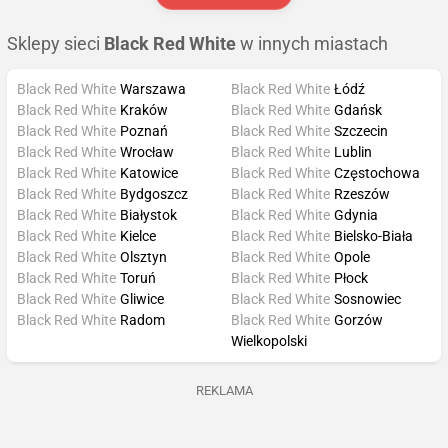
Sklepy sieci
Black Red White
w innych miastach
Black Red White
Warszawa
Black Red White
Łódź
Black Red White
Kraków
Black Red White
Gdańsk
Black Red White
Poznań
Black Red White
Szczecin
Black Red White
Wrocław
Black Red White
Lublin
Black Red White
Katowice
Black Red White
Częstochowa
Black Red White
Bydgoszcz
Black Red White
Rzeszów
Black Red White
Białystok
Black Red White
Gdynia
Black Red White
Kielce
Black Red White
Bielsko-Biała
Black Red White
Olsztyn
Black Red White
Opole
Black Red White
Toruń
Black Red White
Płock
Black Red White
Gliwice
Black Red White
Sosnowiec
Black Red White
Radom
Black Red White
Gorzów
Wielkopolski
REKLAMA