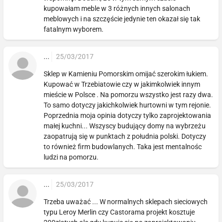
kupowałam meble w 3 różnych innych salonach
meblowych i na szczęście jedynie ten okazał się tak
fatalnym wyborem.
...
25/03/2017
Sklep w Kamieniu Pomorskim omijać szerokim łukiem.
Kupować w Trzebiatowie czy w jakimkolwiek innym
mieście w Polsce . Na pomorzu wszystko jest razy dwa.
To samo dotyczy jakichkolwiek hurtowni w tym rejonie.
Poprzednia moja opinia dotyczy tylko zaprojektowania
małej kuchni... Wszyscy budujący domy na wybrzeżu
zaopatrują się w punktach z południa polski. Dotyczy
to również firm budowlanych. Taka jest mentalnośc
ludzi na pomorzu.
...
25/03/2017
Trzeba uważać ... W normalnych sklepach sieciowych
typu Leroy Merlin czy Castorama projekt kosztuje