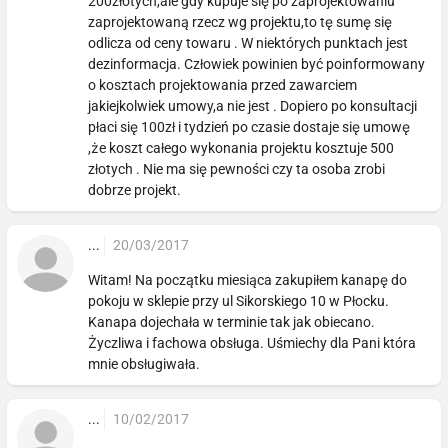
200złotych,ale gdy kupuje się po zaprojektowaniu
zaprojektowaną rzecz wg projektu,to tę sumę się
odlicza od ceny towaru . W niektórych punktach jest
dezinformacja. Człowiek powinien być poinformowany
o kosztach projektowania przed zawarciem
jakiejkolwiek umowy,a nie jest . Dopiero po konsultacji
płaci się 100zł i tydzień po czasie dostaje się umowę
,że koszt całego wykonania projektu kosztuje 500
złotych . Nie ma się pewności czy ta osoba zrobi
dobrze projekt.
...
20/03/2017
Witam! Na początku miesiąca zakupiłem kanapę do
pokoju w sklepie przy ul Sikorskiego 10 w Płocku.
Kanapa dojechała w terminie tak jak obiecano.
Życzliwa i fachowa obsługa. Uśmiechy dla Pani która
mnie obsługiwała.
...
10/02/2017