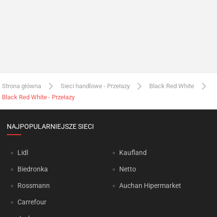
Strona główna
Sieci handlowe - Przełazy
Black Red White
Black Red White - Przełazy
NAJPOPULARNIEJSZE SIECI
Lidl
Kaufland
Biedronka
Netto
Rossmann
Auchan Hipermarket
Carrefour