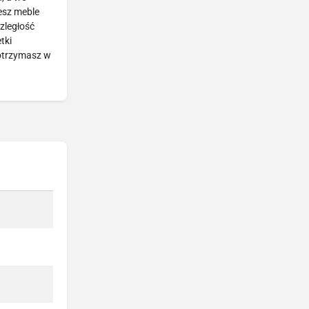
esz meble
zległość
tki
 otrzymasz w