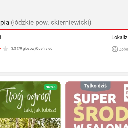
upia
(łódzkie pow. skierniewicki)
i
Lokaliz
3.3 (79 głosów)
Oceń sieć
Zoba
NOWA