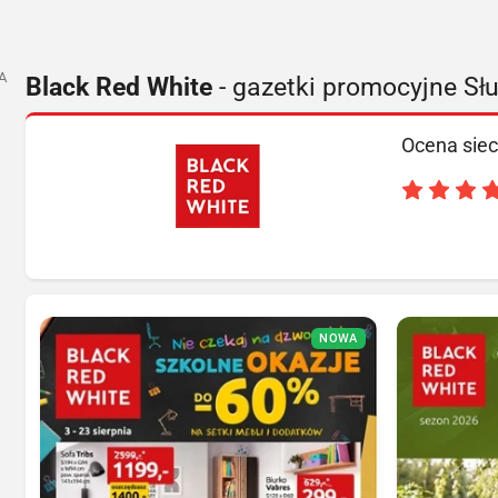
A
Black Red White
- gazetki promocyjne Sł
Ocena siec
NOWA