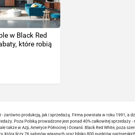
ble w Black Red
abaty, które robią
!
- zarówno produkcją, jak i sprzedażą. Firma powstała w roku 1991, a dzi
zedaży. Poza Polską prowadzone jest ponad 40% całkowitej sprzedaży -
le także w Azji, Ameryce Północnej i Oceanii. Black Red White, poza sze
 która liczy 76 salonów własnych oraz blisko 800 punktów partnerskich