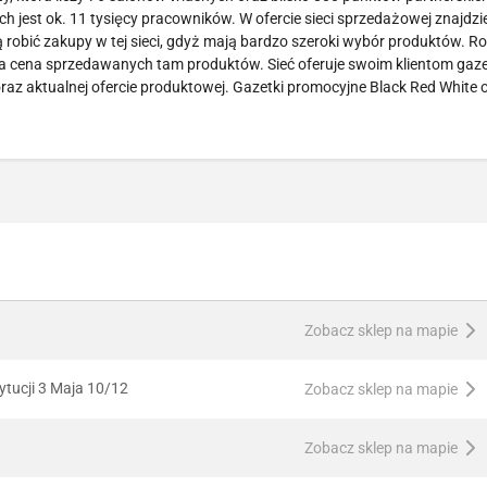
 jest ok. 11 tysięcy pracowników. W ofercie sieci sprzedażowej znajdzi
ą robić zakupy w tej sieci, gdyż mają bardzo szeroki wybór produktów. Ro
jna cena sprzedawanych tam produktów. Sieć oferuje swoim klientom gaze
raz aktualnej ofercie produktowej. Gazetki promocyjne Black Red White
Zobacz sklep na mapie
tucji 3 Maja 10/12
Zobacz sklep na mapie
Zobacz sklep na mapie