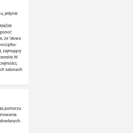
, jedynie
 PANÓW
 ponoć
, że "słowo
początku-
N, zajmujący
 kwestie.W
zejmości,
ych salonach
 Na pomorzu
ektowania
budowlanych.