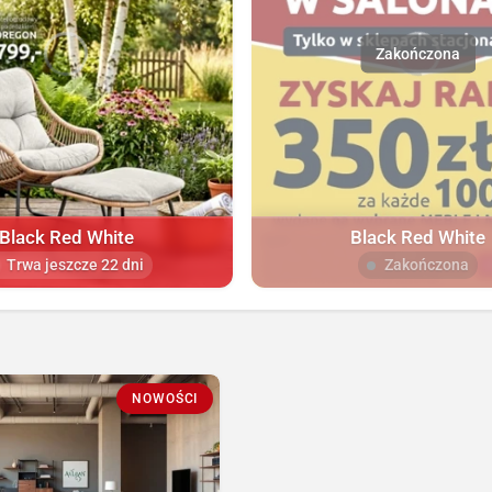
Black Red White
Black Red White
Trwa jeszcze 22 dni
Zakończona
NOWOŚCI