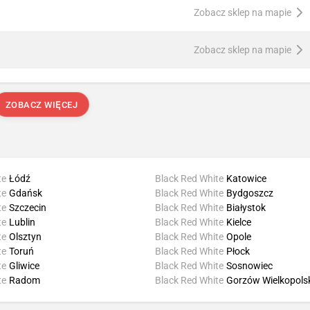
Zobacz sklep na mapie
Zobacz sklep na mapie
ZOBACZ WIĘCEJ
te
Łódź
Black Red White
Katowice
te
Gdańsk
Black Red White
Bydgoszcz
te
Szczecin
Black Red White
Białystok
te
Lublin
Black Red White
Kielce
te
Olsztyn
Black Red White
Opole
te
Toruń
Black Red White
Płock
te
Gliwice
Black Red White
Sosnowiec
te
Radom
Black Red White
Gorzów Wielkopols