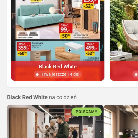
Black Red White
Trwa jeszcze 14 dni
Black Red White
na co dzień
POLECAMY