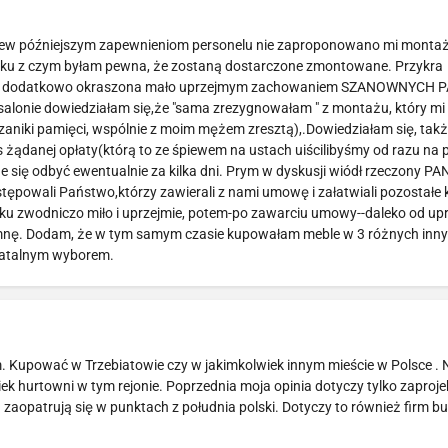
brew późniejszym zapewnieniom personelu nie zaproponowano mi montażu
iązku z czym byłam pewna, że zostaną dostarczone zmontowane. Przykra
ebli, dodatkowo okraszona mało uprzejmym zachowaniem SZANOWNYCH
salonie dowiedziałam się,że "sama zrezygnowałam " z montażu, który mi
niki pamięci, wspólnie z moim mężem zresztą),.Dowiedziałam się, także
s żądanej opłaty(którą to ze śpiewem na ustach uiścilibyśmy od razu na 
e się odbyć ewentualnie za kilka dni. Prym w dyskusji wiódł rzeczony PA
stępowali Państwo,którzy zawierali z nami umowę i załatwiali pozostałe
tku zwodniczo miło i uprzejmie, potem-po zawarciu umowy--daleko od upr
spomnę. Dodam, że w tym samym czasie kupowałam meble w 3 różnych inn
 fatalnym wyborem.
. Kupować w Trzebiatowie czy w jakimkolwiek innym mieście w Polsce .
ek hurtowni w tym rejonie. Poprzednia moja opinia dotyczy tylko zaproj
zaopatrują się w punktach z południa polski. Dotyczy to również firm 