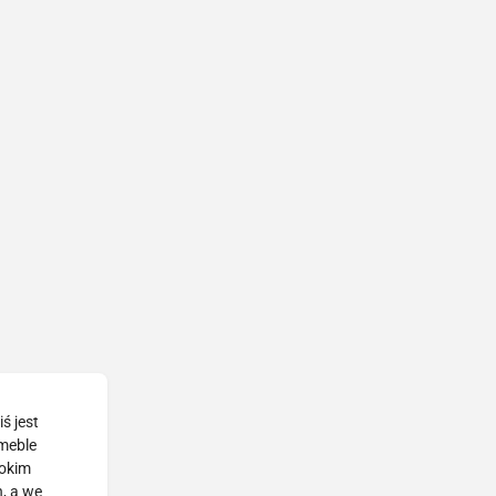
ś jest
 meble
rokim
, a we