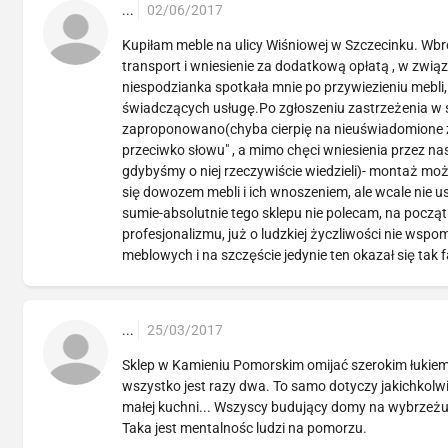
...
02/06/2017
Kupiłam meble na ulicy Wiśniowej w Szczecinku. W
transport i wniesienie za dodatkową opłatą , w zw
niespodzianka spotkała mnie po przywiezieniu m
świadczących usługę.Po zgłoszeniu zastrzeżenia w 
zaproponowano(chyba cierpię na nieuświadomione za
przeciwko słowu" , a mimo chęci wniesienia przez na
gdybyśmy o niej rzeczywiście wiedzieli)- montaż moż
się dowozem mebli i ich wnoszeniem, ale wcale nie u
sumie-absolutnie tego sklepu nie polecam, na począ
profesjonalizmu, już o ludzkiej życzliwości nie w
meblowych i na szczęście jedynie ten okazał się tak
...
25/03/2017
Sklep w Kamieniu Pomorskim omijać szerokim łukiem
wszystko jest razy dwa. To samo dotyczy jakichkolwi
małej kuchni... Wszyscy budujący domy na wybrzeżu 
Taka jest mentalnośc ludzi na pomorzu.