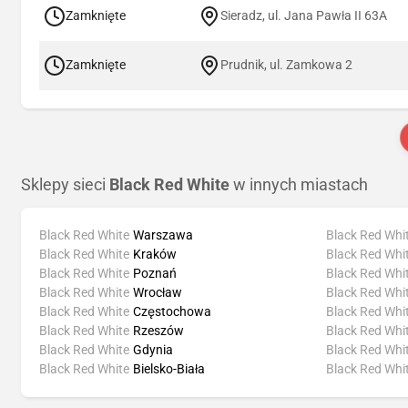
Zamknięte
Sieradz, ul. Jana Pawła II 63A
Zamknięte
Prudnik, ul. Zamkowa 2
Sklepy sieci
Black Red White
w innych miastach
Black Red White
Warszawa
Black Red Whi
Black Red White
Kraków
Black Red Whi
Black Red White
Poznań
Black Red Whi
Black Red White
Wrocław
Black Red Whi
Black Red White
Częstochowa
Black Red Whi
Black Red White
Rzeszów
Black Red Whi
Black Red White
Gdynia
Black Red Whi
Black Red White
Bielsko-Biała
Black Red Whi