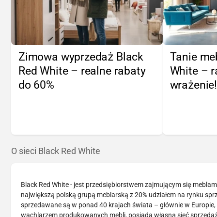
Zimowa wyprzedaż Black
Tanie me
Red White – realne rabaty
White – r
do 60%
wrażenie
O sieci Black Red White
Black Red White - jest przedsiębiorstwem zajmującym się meblami 
największą polską grupą meblarską z 20% udziałem na rynku spr
sprzedawane są w ponad 40 krajach świata – głównie w Europie, a
wachlarzem produkowanych mebli, posiada własną sieć sprzedaży,