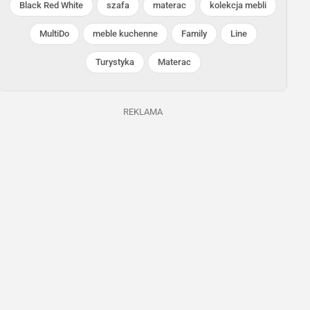
Black Red White
szafa
materac
kolekcja mebli
MultiDo
meble kuchenne
Family
Line
Turystyka
Materac
POLOmarket
Kaufland
Trwa jeszcze 35 dni
Trwa jeszcze 5 dni
REKLAMA