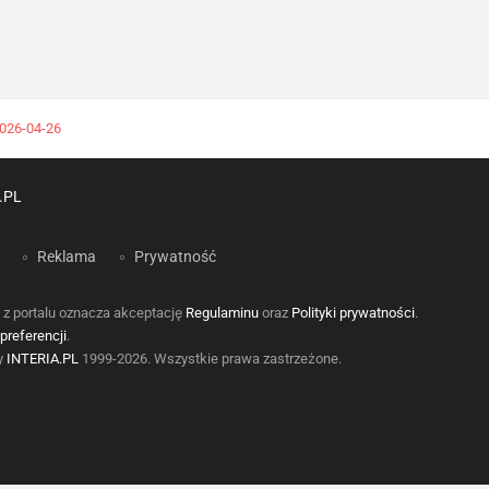
2026-04-26
.PL
Reklama
Prywatność
 z portalu oznacza akceptację
Regulaminu
oraz
Polityki prywatności
.
preferencji
.
by
INTERIA.PL
1999-2026. Wszystkie prawa zastrzeżone.