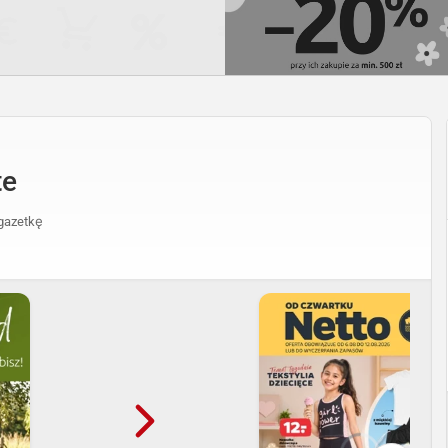
te
gazetkę