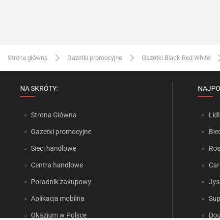
Strona główna
Gazetki promocyjne
Gazetki Black Red White
NA SKRÓTY:
NAJPO
Strona Główna
Lidl
Gazetki promocyjne
Bie
Sieci handlowe
Ro
Centra handlowe
Car
Poradnik zakupowy
Jys
Aplikacja mobilna
Sup
Okazjum w Polsce
Dou