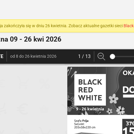
a zakończyła się w dniu 26 kwietnia. Zobacz aktualne gazetki sieci
Black
żna
09 - 26 kwi 2026
TE
1 / 13
od 8 do 26 kwietnia 2026