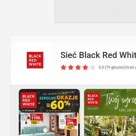
Sieć Black Red Whi
3.3 (79 głosów)
Oceń 