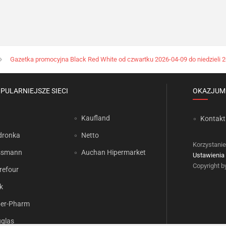
Gazetka promocyjna Black Red White od czwartku 2026-04-09 do niedzieli 
PULARNIEJSZE SIECI
OKAZJUM
Kaufland
Kontakt
dronka
Netto
Korzystanie
ssmann
Auchan Hipermarket
Ustawienia 
Copyright 
refour
k
er-Pharm
glas