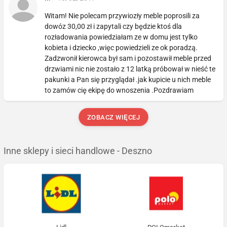
Witam! Nie polecam przywiozły meble poprosili za
dowóz 30,00 zł i zapytali czy będzie ktoś dla
rozładowania powiedziałam ze w domu jest tylko
kobieta i dziecko ,więc powiedzieli ze ok poradzą.
Zadzwonił kierowca był sam i pozostawił meble przed
drzwiami nic nie zostało z 12 latką próbował w nieść te
pakunki a Pan się przyglądał .jak kupicie u nich meble
to zamów cię ekipę do wnoszenia .Pozdrawiam
ZOBACZ WIĘCEJ
Inne sklepy i sieci handlowe - Deszno