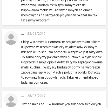
wspomnę. Dodam, że w tym samym czasie
kupowałam meble w 3 różnych innych salonach
meblowych i na szczęście jedynie ten okazał się tak
fatalnym wyborem.
...
25/03/2017
Sklep w Kamieniu Pomorskim omijać szerokim łukiem.
Kupować w Trzebiatowie czy w jakimkolwiek innym
mieście w Polsce . Na pomorzu wszystko jest razy dwa.
To samo dotyczy jakichkolwiek hurtowni w tym rejonie.
Poprzednia moja opinia dotyczy tylko zaprojektowania
małej kuchni... Wszyscy budujący domy na wybrzeżu
zaopatrują się w punktach z południa polski. Dotyczy
to również firm budowlanych. Taka jest mentalnośc
ludzi na pomorzu.
...
25/03/2017
Trzeba uważać ... W normalnych sklepach sieciowych