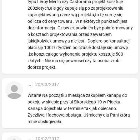
typu Leroy Merlin czy Castorama projekt kosztuje
200złotych,ale gdy kupuje się po zaprojektowaniu
zaprojektowaną rzecz wg projektu,to tę sumę się
odlicza od ceny towaru . W niektórych punktach jest
dezinformacja. Człowiek powinien być poinformowany
o kosztach projektowania przed zawarciem
jakiejkolwiek umowy,a nie jest . Dopiero po konsultacji
płaci się 100zł i tydzień po czasie dostaje się umowę
,że koszt całego wykonania projektu kosztuje 500
złotych . Nie ma się pewności czy ta osoba zrobi
dobrze projekt.
...
20/03/2017
Witam! Na początku miesiąca zakupiłem kanapę do
pokoju w sklepie przy ul Sikorskiego 10 w Płocku.
Kanapa dojechała w terminie tak jak obiecano.
Życzliwa i fachowa obsługa. Uśmiechy dla Pani która
mnie obsługiwała.
...
10/02/2017