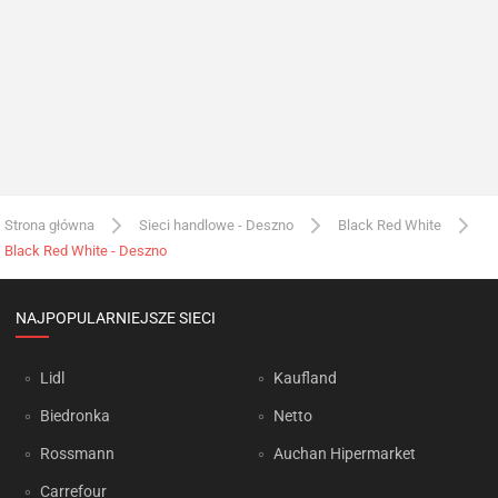
Strona główna
Sieci handlowe - Deszno
Black Red White
Black Red White - Deszno
NAJPOPULARNIEJSZE SIECI
Lidl
Kaufland
Biedronka
Netto
Rossmann
Auchan Hipermarket
Carrefour