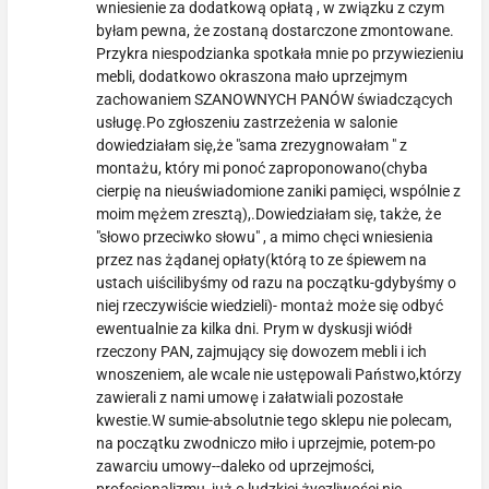
wniesienie za dodatkową opłatą , w związku z czym
byłam pewna, że zostaną dostarczone zmontowane.
Przykra niespodzianka spotkała mnie po przywiezieniu
mebli, dodatkowo okraszona mało uprzejmym
zachowaniem SZANOWNYCH PANÓW świadczących
usługę.Po zgłoszeniu zastrzeżenia w salonie
dowiedziałam się,że "sama zrezygnowałam " z
montażu, który mi ponoć zaproponowano(chyba
cierpię na nieuświadomione zaniki pamięci, wspólnie z
moim mężem zresztą),.Dowiedziałam się, także, że
"słowo przeciwko słowu" , a mimo chęci wniesienia
przez nas żądanej opłaty(którą to ze śpiewem na
ustach uiścilibyśmy od razu na początku-gdybyśmy o
niej rzeczywiście wiedzieli)- montaż może się odbyć
ewentualnie za kilka dni. Prym w dyskusji wiódł
rzeczony PAN, zajmujący się dowozem mebli i ich
wnoszeniem, ale wcale nie ustępowali Państwo,którzy
zawierali z nami umowę i załatwiali pozostałe
kwestie.W sumie-absolutnie tego sklepu nie polecam,
na początku zwodniczo miło i uprzejmie, potem-po
zawarciu umowy--daleko od uprzejmości,
profesjonalizmu, już o ludzkiej życzliwości nie