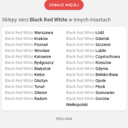
ZOBACZ WIĘCEJ
Sklepy sieci
Black Red White
w innych miastach
Black Red White
Warszawa
Black Red White
Łódź
Black Red White
Kraków
Black Red White
Gdańsk
Black Red White
Poznań
Black Red White
Szczecin
Black Red White
Wrocław
Black Red White
Lublin
Black Red White
Katowice
Black Red White
Częstochowa
Black Red White
Bydgoszcz
Black Red White
Rzeszów
Black Red White
Białystok
Black Red White
Gdynia
Black Red White
Kielce
Black Red White
Bielsko-Biała
Black Red White
Olsztyn
Black Red White
Opole
Black Red White
Toruń
Black Red White
Płock
Black Red White
Gliwice
Black Red White
Sosnowiec
Black Red White
Radom
Black Red White
Gorzów
Wielkopolski
REKLAMA