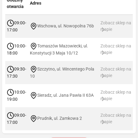
Adres
otwarcia
09:00-
Zobacz sklep na
Wschowa, ul. Nowopolna 76b
mapie
17:00
10:00-
Tomaszów Mazowiecki, ul.
Zobacz sklep na
mapie
18:00
Konstytucji 3 Maja 10/12
09:30-
Szczytno, ul. Wincentego Pola
Zobacz sklep na
mapie
17:30
10
10:00-
Zobacz sklep na
Sieradz, ul. Jana Pawła II 63A
mapie
19:00
09:00-
Zobacz sklep na
Prudnik, ul. Zamkowa 2
mapie
17:00