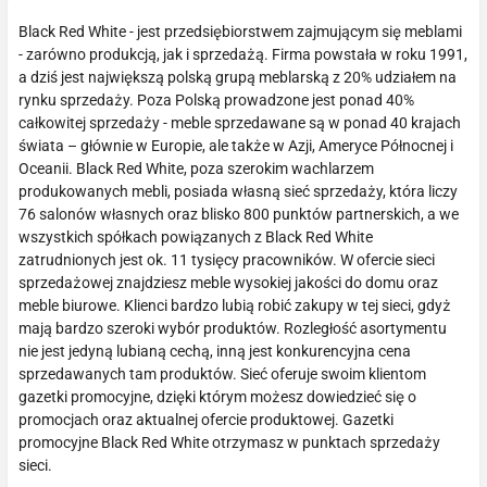
Black Red White - jest przedsiębiorstwem zajmującym się meblami
- zarówno produkcją, jak i sprzedażą. Firma powstała w roku 1991,
a dziś jest największą polską grupą meblarską z 20% udziałem na
rynku sprzedaży. Poza Polską prowadzone jest ponad 40%
całkowitej sprzedaży - meble sprzedawane są w ponad 40 krajach
świata – głównie w Europie, ale także w Azji, Ameryce Północnej i
Oceanii. Black Red White, poza szerokim wachlarzem
produkowanych mebli, posiada własną sieć sprzedaży, która liczy
76 salonów własnych oraz blisko 800 punktów partnerskich, a we
wszystkich spółkach powiązanych z Black Red White
zatrudnionych jest ok. 11 tysięcy pracowników. W ofercie sieci
sprzedażowej znajdziesz meble wysokiej jakości do domu oraz
meble biurowe. Klienci bardzo lubią robić zakupy w tej sieci, gdyż
mają bardzo szeroki wybór produktów. Rozległość asortymentu
nie jest jedyną lubianą cechą, inną jest konkurencyjna cena
sprzedawanych tam produktów. Sieć oferuje swoim klientom
gazetki promocyjne, dzięki którym możesz dowiedzieć się o
promocjach oraz aktualnej ofercie produktowej. Gazetki
promocyjne Black Red White otrzymasz w punktach sprzedaży
sieci.