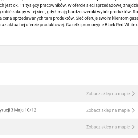
 jest ok. 11 tysięcy pracowników. W ofercie sieci sprzedażowej znajdzi
ą robić zakupy w tej sieci, gdyż mają bardzo szeroki wybór produktów. Ro
jna cena sprzedawanych tam produktów. Sieć oferuje swoim klientom gaze
raz aktualnej ofercie produktowej. Gazetki promocyjne Black Red White
Zobacz sklep na mapie
tucji 3 Maja 10/12
Zobacz sklep na mapie
Zobacz sklep na mapie