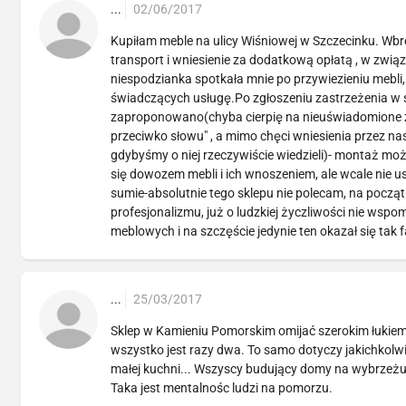
...
02/06/2017
Kupiłam meble na ulicy Wiśniowej w Szczecinku. W
transport i wniesienie za dodatkową opłatą , w zw
niespodzianka spotkała mnie po przywiezieniu m
świadczących usługę.Po zgłoszeniu zastrzeżenia w 
zaproponowano(chyba cierpię na nieuświadomione za
przeciwko słowu" , a mimo chęci wniesienia przez na
gdybyśmy o niej rzeczywiście wiedzieli)- montaż moż
się dowozem mebli i ich wnoszeniem, ale wcale nie u
sumie-absolutnie tego sklepu nie polecam, na począ
profesjonalizmu, już o ludzkiej życzliwości nie w
meblowych i na szczęście jedynie ten okazał się tak
...
25/03/2017
Sklep w Kamieniu Pomorskim omijać szerokim łukiem
wszystko jest razy dwa. To samo dotyczy jakichkolwi
małej kuchni... Wszyscy budujący domy na wybrzeżu 
Taka jest mentalnośc ludzi na pomorzu.