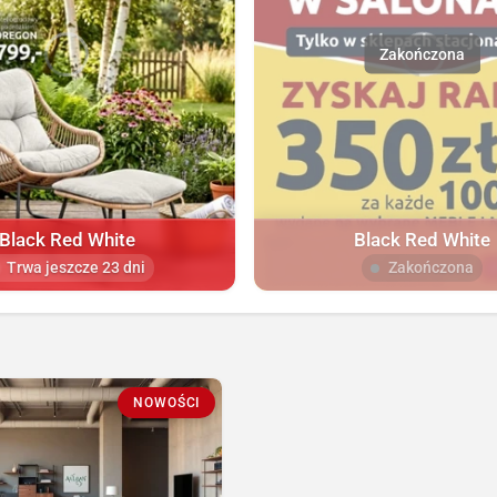
Black Red White
Black Red White
Trwa jeszcze 23 dni
Zakończona
NOWOŚCI