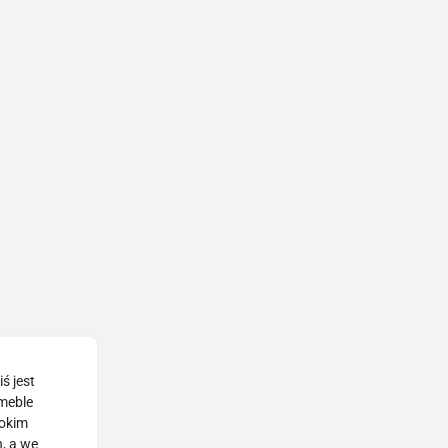
ś jest
 meble
rokim
, a we