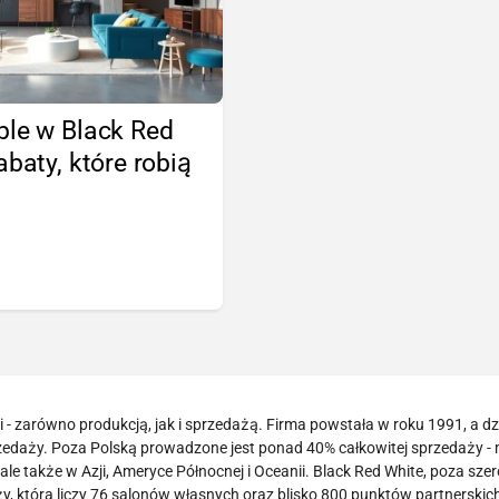
ble w Black Red
abaty, które robią
!
- zarówno produkcją, jak i sprzedażą. Firma powstała w roku 1991, a dzi
zedaży. Poza Polską prowadzone jest ponad 40% całkowitej sprzedaży -
le także w Azji, Ameryce Północnej i Oceanii. Black Red White, poza sze
 która liczy 76 salonów własnych oraz blisko 800 punktów partnerskich