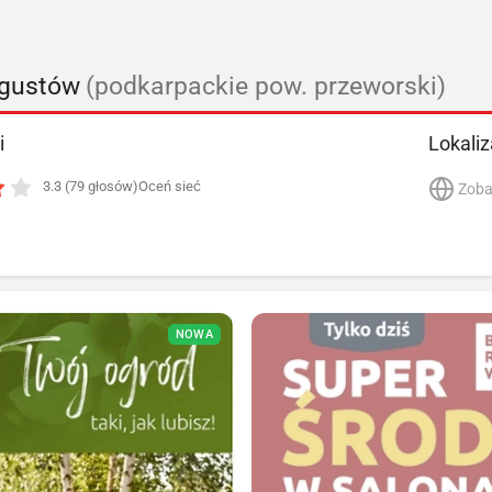
ugustów
(podkarpackie pow. przeworski)
i
Lokaliz
3.3 (79 głosów)
Oceń sieć
Zoba
NOWA