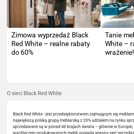
Zimowa wyprzedaż Black
Tanie me
Red White – realne rabaty
White – r
do 60%
wrażenie
O sieci Black Red White
Black Red White - jest przedsiębiorstwem zajmującym się meblami 
największą polską grupą meblarską z 20% udziałem na rynku spr
sprzedawane są w ponad 40 krajach świata – głównie w Europie, a
wachlarzem produkowanych mebli, posiada własną sieć sprzedaży,