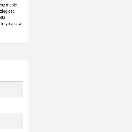
esz meble
zległość
tki
 otrzymasz w