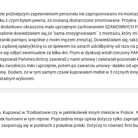
brew późniejszym zapewnieniom personelu nie zaproponowano mi montażu
iązku z czym byłam pewna, że zostaną dostarczone zmontowane. Przykra
ebli, dodatkowo okraszona mało uprzejmym zachowaniem SZANOWNYCH
salonie dowiedziałam się,że "sama zrezygnowałam " z montażu, który mi
niki pamięci, wspólnie z moim mężem zresztą),.Dowiedziałam się, także
s żądanej opłaty(którą to ze śpiewem na ustach uiścilibyśmy od razu na 
e się odbyć ewentualnie za kilka dni. Prym w dyskusji wiódł rzeczony PA
stępowali Państwo,którzy zawierali z nami umowę i załatwiali pozostałe
tku zwodniczo miło i uprzejmie, potem-po zawarciu umowy--daleko od upr
spomnę. Dodam, że w tym samym czasie kupowałam meble w 3 różnych inn
 fatalnym wyborem.
. Kupować w Trzebiatowie czy w jakimkolwiek innym mieście w Polsce .
ek hurtowni w tym rejonie. Poprzednia moja opinia dotyczy tylko zaproj
zaopatrują się w punktach z południa polski. Dotyczy to również firm 