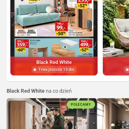
Black Red White
Trwa jeszcze 15 dni
Black Red White
na co dzień
POLECAMY