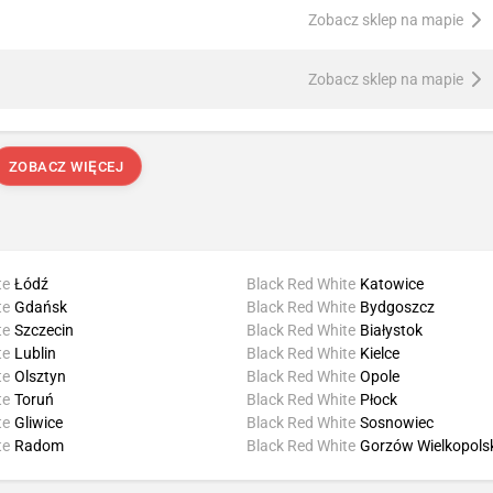
Zobacz sklep na mapie
Zobacz sklep na mapie
ZOBACZ WIĘCEJ
te
Łódź
Black Red White
Katowice
te
Gdańsk
Black Red White
Bydgoszcz
te
Szczecin
Black Red White
Białystok
te
Lublin
Black Red White
Kielce
te
Olsztyn
Black Red White
Opole
te
Toruń
Black Red White
Płock
te
Gliwice
Black Red White
Sosnowiec
te
Radom
Black Red White
Gorzów Wielkopols