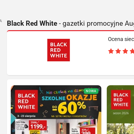
A
Black Red White
- gazetki promocyjne A
Ocena siec
NOWA