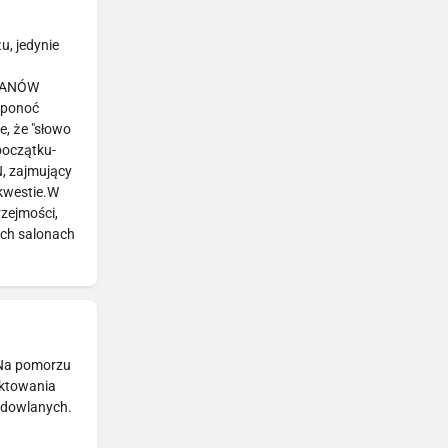
, jedynie
 PANÓW
 ponoć
, że "słowo
początku-
N, zajmujący
 kwestie.W
zejmości,
ych salonach
 Na pomorzu
ektowania
budowlanych.