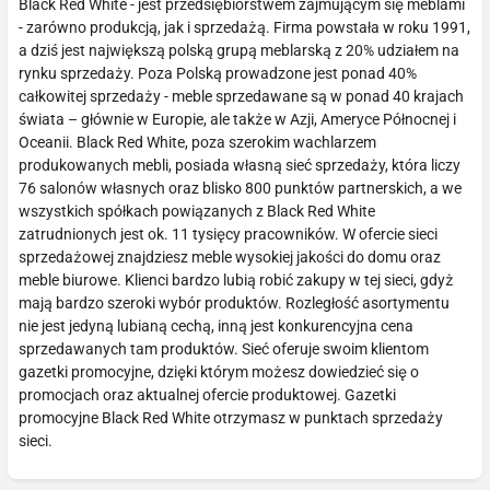
Black Red White - jest przedsiębiorstwem zajmującym się meblami
- zarówno produkcją, jak i sprzedażą. Firma powstała w roku 1991,
a dziś jest największą polską grupą meblarską z 20% udziałem na
rynku sprzedaży. Poza Polską prowadzone jest ponad 40%
całkowitej sprzedaży - meble sprzedawane są w ponad 40 krajach
świata – głównie w Europie, ale także w Azji, Ameryce Północnej i
Oceanii. Black Red White, poza szerokim wachlarzem
produkowanych mebli, posiada własną sieć sprzedaży, która liczy
76 salonów własnych oraz blisko 800 punktów partnerskich, a we
wszystkich spółkach powiązanych z Black Red White
zatrudnionych jest ok. 11 tysięcy pracowników. W ofercie sieci
sprzedażowej znajdziesz meble wysokiej jakości do domu oraz
meble biurowe. Klienci bardzo lubią robić zakupy w tej sieci, gdyż
mają bardzo szeroki wybór produktów. Rozległość asortymentu
nie jest jedyną lubianą cechą, inną jest konkurencyjna cena
sprzedawanych tam produktów. Sieć oferuje swoim klientom
gazetki promocyjne, dzięki którym możesz dowiedzieć się o
promocjach oraz aktualnej ofercie produktowej. Gazetki
promocyjne Black Red White otrzymasz w punktach sprzedaży
sieci.