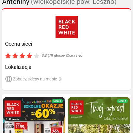
Antoniny
(wielkopolskie pow. Leszno)
Ocena sieci
3.3 (79 głosów)
Oceń sieć
Lokalizacja
Zobacz sklepy na mapie
NOWA
NOWA