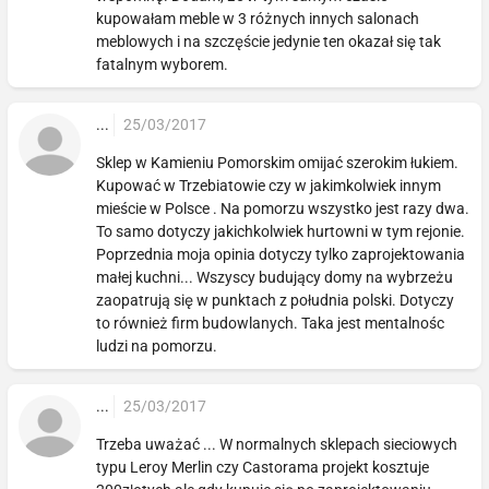
kupowałam meble w 3 różnych innych salonach
meblowych i na szczęście jedynie ten okazał się tak
fatalnym wyborem.
...
25/03/2017
Sklep w Kamieniu Pomorskim omijać szerokim łukiem.
Kupować w Trzebiatowie czy w jakimkolwiek innym
mieście w Polsce . Na pomorzu wszystko jest razy dwa.
To samo dotyczy jakichkolwiek hurtowni w tym rejonie.
Poprzednia moja opinia dotyczy tylko zaprojektowania
małej kuchni... Wszyscy budujący domy na wybrzeżu
zaopatrują się w punktach z południa polski. Dotyczy
to również firm budowlanych. Taka jest mentalnośc
ludzi na pomorzu.
...
25/03/2017
Trzeba uważać ... W normalnych sklepach sieciowych
typu Leroy Merlin czy Castorama projekt kosztuje