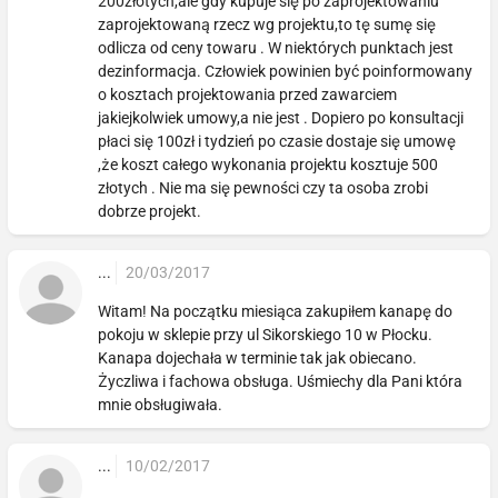
200złotych,ale gdy kupuje się po zaprojektowaniu
zaprojektowaną rzecz wg projektu,to tę sumę się
odlicza od ceny towaru . W niektórych punktach jest
dezinformacja. Człowiek powinien być poinformowany
o kosztach projektowania przed zawarciem
jakiejkolwiek umowy,a nie jest . Dopiero po konsultacji
płaci się 100zł i tydzień po czasie dostaje się umowę
,że koszt całego wykonania projektu kosztuje 500
złotych . Nie ma się pewności czy ta osoba zrobi
dobrze projekt.
...
20/03/2017
Witam! Na początku miesiąca zakupiłem kanapę do
pokoju w sklepie przy ul Sikorskiego 10 w Płocku.
Kanapa dojechała w terminie tak jak obiecano.
Życzliwa i fachowa obsługa. Uśmiechy dla Pani która
mnie obsługiwała.
...
10/02/2017