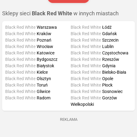
Sklepy sieci
Black Red White
w innych miastach
Black Red White
Warszawa
Black Red White
Łódź
Black Red White
Kraków
Black Red White
Gdańsk
Black Red White
Poznań
Black Red White
Szczecin
Black Red White
Wrocław
Black Red White
Lublin
Black Red White
Katowice
Black Red White
Częstochowa
Black Red White
Bydgoszcz
Black Red White
Rzeszów
Black Red White
Białystok
Black Red White
Gdynia
Black Red White
Kielce
Black Red White
Bielsko-Biała
Black Red White
Olsztyn
Black Red White
Opole
Black Red White
Toruń
Black Red White
Płock
Black Red White
Gliwice
Black Red White
Sosnowiec
Black Red White
Radom
Black Red White
Gorzów
Wielkopolski
REKLAMA