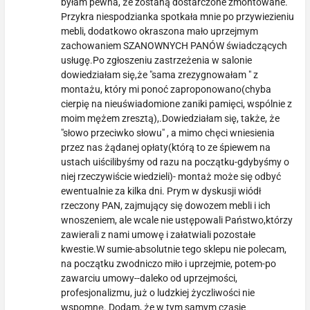
byłam pewna, że zostaną dostarczone zmontowane.
Przykra niespodzianka spotkała mnie po przywiezieniu
mebli, dodatkowo okraszona mało uprzejmym
zachowaniem SZANOWNYCH PANÓW świadczących
usługę.Po zgłoszeniu zastrzeżenia w salonie
dowiedziałam się,że "sama zrezygnowałam " z
montażu, który mi ponoć zaproponowano(chyba
cierpię na nieuświadomione zaniki pamięci, wspólnie z
moim mężem zresztą),.Dowiedziałam się, także, że
"słowo przeciwko słowu" , a mimo chęci wniesienia
przez nas żądanej opłaty(którą to ze śpiewem na
ustach uiścilibyśmy od razu na początku-gdybyśmy o
niej rzeczywiście wiedzieli)- montaż może się odbyć
ewentualnie za kilka dni. Prym w dyskusji wiódł
rzeczony PAN, zajmujący się dowozem mebli i ich
wnoszeniem, ale wcale nie ustępowali Państwo,którzy
zawierali z nami umowę i załatwiali pozostałe
kwestie.W sumie-absolutnie tego sklepu nie polecam,
na początku zwodniczo miło i uprzejmie, potem-po
zawarciu umowy--daleko od uprzejmości,
profesjonalizmu, już o ludzkiej życzliwości nie
wspomnę. Dodam, że w tym samym czasie