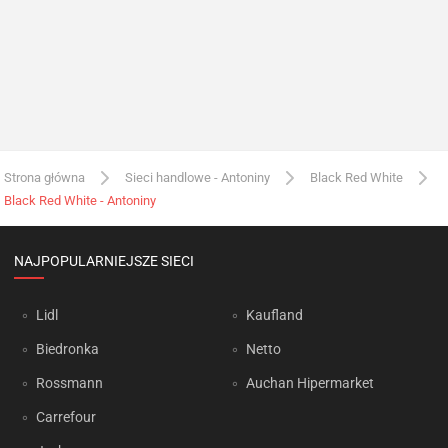
Strona główna
Sieci handlowe - Antoniny
Black Red White
Black Red White - Antoniny
NAJPOPULARNIEJSZE SIECI
Lidl
Kaufland
Biedronka
Netto
Rossmann
Auchan Hipermarket
Carrefour