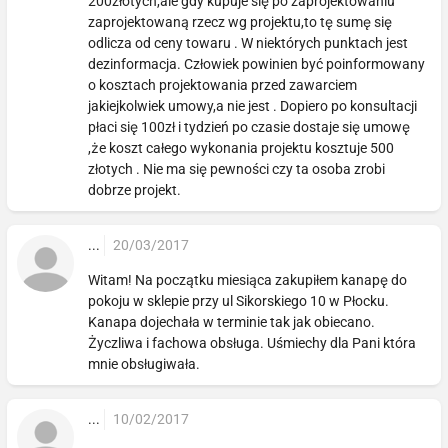
200złotych,ale gdy kupuje się po zaprojektowaniu
zaprojektowaną rzecz wg projektu,to tę sumę się
odlicza od ceny towaru . W niektórych punktach jest
dezinformacja. Człowiek powinien być poinformowany
o kosztach projektowania przed zawarciem
jakiejkolwiek umowy,a nie jest . Dopiero po konsultacji
płaci się 100zł i tydzień po czasie dostaje się umowę
,że koszt całego wykonania projektu kosztuje 500
złotych . Nie ma się pewności czy ta osoba zrobi
dobrze projekt.
...
20/03/2017
Witam! Na początku miesiąca zakupiłem kanapę do
pokoju w sklepie przy ul Sikorskiego 10 w Płocku.
Kanapa dojechała w terminie tak jak obiecano.
Życzliwa i fachowa obsługa. Uśmiechy dla Pani która
mnie obsługiwała.
...
10/02/2017