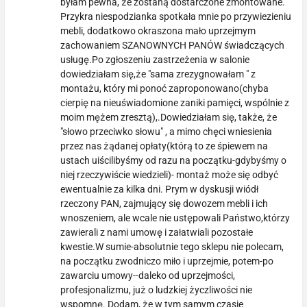
byłam pewna, że zostaną dostarczone zmontowane.
Przykra niespodzianka spotkała mnie po przywiezieniu
mebli, dodatkowo okraszona mało uprzejmym
zachowaniem SZANOWNYCH PANÓW świadczących
usługę.Po zgłoszeniu zastrzeżenia w salonie
dowiedziałam się,że "sama zrezygnowałam " z
montażu, który mi ponoć zaproponowano(chyba
cierpię na nieuświadomione zaniki pamięci, wspólnie z
moim mężem zresztą),.Dowiedziałam się, także, że
"słowo przeciwko słowu" , a mimo chęci wniesienia
przez nas żądanej opłaty(którą to ze śpiewem na
ustach uiścilibyśmy od razu na początku-gdybyśmy o
niej rzeczywiście wiedzieli)- montaż może się odbyć
ewentualnie za kilka dni. Prym w dyskusji wiódł
rzeczony PAN, zajmujący się dowozem mebli i ich
wnoszeniem, ale wcale nie ustępowali Państwo,którzy
zawierali z nami umowę i załatwiali pozostałe
kwestie.W sumie-absolutnie tego sklepu nie polecam,
na początku zwodniczo miło i uprzejmie, potem-po
zawarciu umowy--daleko od uprzejmości,
profesjonalizmu, już o ludzkiej życzliwości nie
wspomnę. Dodam, że w tym samym czasie