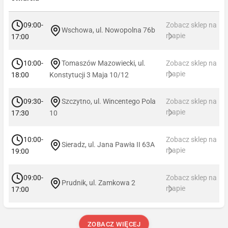
09:00-
Zobacz sklep na
Wschowa, ul. Nowopolna 76b
mapie
17:00
10:00-
Tomaszów Mazowiecki, ul.
Zobacz sklep na
mapie
18:00
Konstytucji 3 Maja 10/12
09:30-
Szczytno, ul. Wincentego Pola
Zobacz sklep na
mapie
17:30
10
10:00-
Zobacz sklep na
Sieradz, ul. Jana Pawła II 63A
mapie
19:00
09:00-
Zobacz sklep na
Prudnik, ul. Zamkowa 2
mapie
17:00
ZOBACZ WIĘCEJ