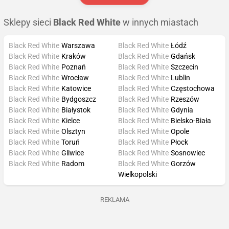
Sklepy sieci
Black Red White
w innych miastach
Black Red White
Warszawa
Black Red White
Łódź
Black Red White
Kraków
Black Red White
Gdańsk
Black Red White
Poznań
Black Red White
Szczecin
Black Red White
Wrocław
Black Red White
Lublin
Black Red White
Katowice
Black Red White
Częstochowa
Black Red White
Bydgoszcz
Black Red White
Rzeszów
Black Red White
Białystok
Black Red White
Gdynia
Black Red White
Kielce
Black Red White
Bielsko-Biała
Black Red White
Olsztyn
Black Red White
Opole
Black Red White
Toruń
Black Red White
Płock
Black Red White
Gliwice
Black Red White
Sosnowiec
Black Red White
Radom
Black Red White
Gorzów
Wielkopolski
REKLAMA