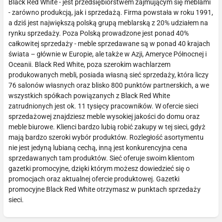
Black Red White - jest przedsiębiorstwem zajmującym się meblami
- zarówno produkcją, jak i sprzedażą. Firma powstała w roku 1991,
a dziś jest największą polską grupą meblarską z 20% udziałem na
rynku sprzedaży. Poza Polską prowadzone jest ponad 40%
całkowitej sprzedaży - meble sprzedawane są w ponad 40 krajach
świata – głównie w Europie, ale także w Azji, Ameryce Północnej i
Oceanii. Black Red White, poza szerokim wachlarzem
produkowanych mebli, posiada własną sieć sprzedaży, która liczy
76 salonów własnych oraz blisko 800 punktów partnerskich, a we
wszystkich spółkach powiązanych z Black Red White
zatrudnionych jest ok. 11 tysięcy pracowników. W ofercie sieci
sprzedażowej znajdziesz meble wysokiej jakości do domu oraz
meble biurowe. Klienci bardzo lubią robić zakupy w tej sieci, gdyż
mają bardzo szeroki wybór produktów. Rozległość asortymentu
nie jest jedyną lubianą cechą, inną jest konkurencyjna cena
sprzedawanych tam produktów. Sieć oferuje swoim klientom
gazetki promocyjne, dzięki którym możesz dowiedzieć się o
promocjach oraz aktualnej ofercie produktowej. Gazetki
promocyjne Black Red White otrzymasz w punktach sprzedaży
sieci.