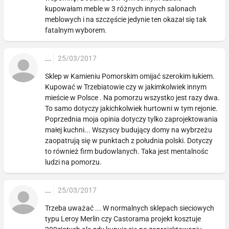
kupowałam meble w 3 różnych innych salonach
meblowych i na szczęście jedynie ten okazał się tak
fatalnym wyborem.
...
25/03/2017
Sklep w Kamieniu Pomorskim omijać szerokim łukiem.
Kupować w Trzebiatowie czy w jakimkolwiek innym
mieście w Polsce . Na pomorzu wszystko jest razy dwa.
To samo dotyczy jakichkolwiek hurtowni w tym rejonie.
Poprzednia moja opinia dotyczy tylko zaprojektowania
małej kuchni... Wszyscy budujący domy na wybrzeżu
zaopatrują się w punktach z południa polski. Dotyczy
to również firm budowlanych. Taka jest mentalnośc
ludzi na pomorzu.
...
25/03/2017
Trzeba uważać ... W normalnych sklepach sieciowych
typu Leroy Merlin czy Castorama projekt kosztuje