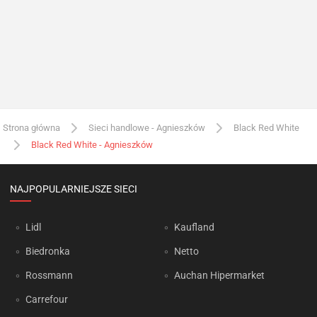
Strona główna
Sieci handlowe - Agnieszków
Black Red White
Black Red White - Agnieszków
NAJPOPULARNIEJSZE SIECI
Lidl
Kaufland
Biedronka
Netto
Rossmann
Auchan Hipermarket
Carrefour