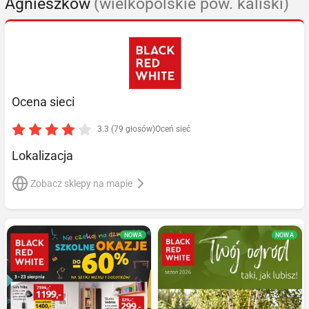
Agnieszków
(wielkopolskie pow. kaliski)
Ocena sieci
3.3 (79 głosów)
Oceń sieć
Lokalizacja
Zobacz sklepy na mapie
NOWA
NOWA